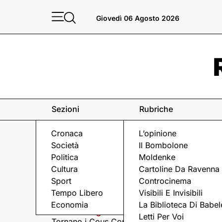
Giovedì 06 Agosto 2026
Sezioni
Rubriche
Cronaca
L’opinione
Società
Il Bombolone
Politica
Moldenke
Cultura
Cartoline Da Ravenna
Sport
Controcinema
Eventi
a Ravenna e dintorni
Tempo Libero
Visibili E Invisibili
Economia
La Biblioteca Di Babel
Giovedì 6 Agosto
Giovedì 6 Agosto
Letti Per Voi
Tornano i Cous Cous
Visita serale nella