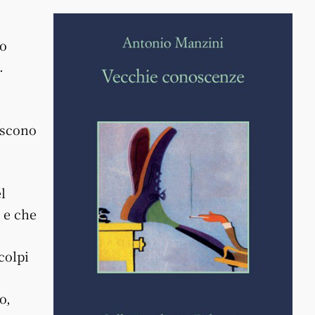
po
.
escono
l
e e che
colpi
o,