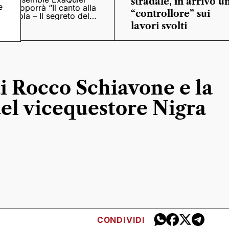
stradale, in arrivo u
e
proporrà “Il canto alla
“controllore” sui
viola – Il segreto del
Quattrocento”
lavori svolti
di Rocco Schiavone e la
el vicequestore Nigra
CONDIVIDI