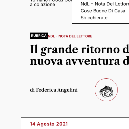
NdL – Nota Del Lettor
a colazione
Pieve romanica di
San Pietro in Sylvis
Cose Buone Di Casa
Sbicchierate
RUBRICA
NDL - NOTA DEL LETTORE
Il grande ritorno 
nuova avventura d
di Federica Angelini
14 Agosto 2021