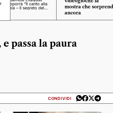
videogiochi: la
e
proporrà “Il canto alla
mostra che sorpren
viola – Il segreto del
Quattrocento”
ancora
 e passa la paura
CONDIVIDI