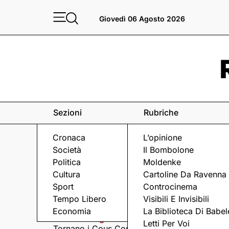
Giovedì 06 Agosto 2026
Sezioni
Rubriche
Cronaca
L’opinione
Società
Il Bombolone
Politica
Moldenke
Cultura
Cartoline Da Ravenna
Sport
Controcinema
Eventi
a Ravenna e dintorni
Tempo Libero
Visibili E Invisibili
Economia
La Biblioteca Di Babel
Giovedì 6 Agosto
Giovedì 6 Agosto
Letti Per Voi
Tornano i Cous Cous
Visita serale nella