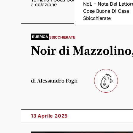
NdL – Nota Del Lettor
a colazione
Pieve romanica di
San Pietro in Sylvis
Cose Buone Di Casa
Sbicchierate
RUBRICA
SBICCHIERATE
Noir di Mazzolino,
di Alessandro Fogli
13 Aprile 2025