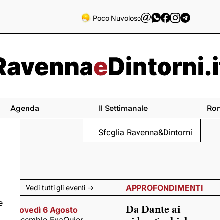
Poco Nuvoloso
Agenda
Il Settimanale
Ro
Sfoglia Ravenna&Dintorni
APPROFONDIMENTI
Vedi tutti gli eventi ->
e
Da Dante ai
Giovedì 6 Agosto
Ensemble ExaQuier