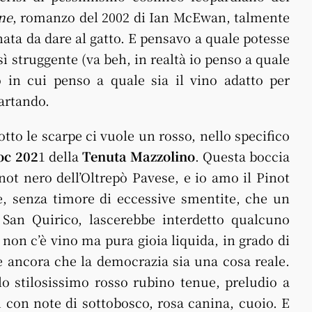
ne
, romanzo del 2002 di Ian McEwan, talmente
inata da dare al gatto. E pensavo a quale potesse
̀ struggente (va beh, in realtà io penso a quale
 in cui penso a quale sia il vino adatto per
cartando.
o le scarpe ci vuole un rosso, nello specifico
oc 202
1 della
Tenuta Mazzolino
. Questa boccia
inot nero dell’Oltrepò Pavese, e io amo il Pinot
e, senza timore di eccessive smentite, che un
 San Quirico, lascerebbe interdetto qualcuno
non c’è vino ma pura gioia liquida, in grado di
e ancora che la democrazia sia una cosa reale.
o stilosissimo rosso rubino tenue, preludio a
ti con note di sottobosco, rosa canina, cuoio. E