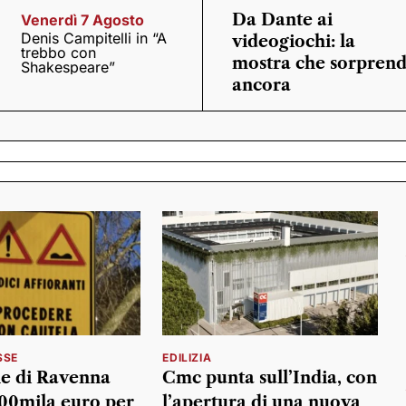
Da Dante ai
Venerdì 7 Agosto
Denis Campitelli in “A
videogiochi: la
trebbo con
mostra che sorpren
Shakespeare”
ancora
SSE
EDILIZIA
e di Ravenna
Cmc punta sull’India, con
700mila euro per
l’apertura di una nuova