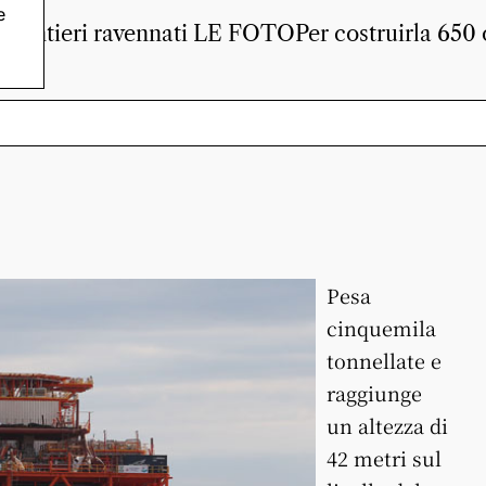
e
 i cantieri ravennati LE FOTOPer costruirla 650 op
Pesa
cinquemila
tonnellate e
raggiunge
un altezza di
42 metri sul