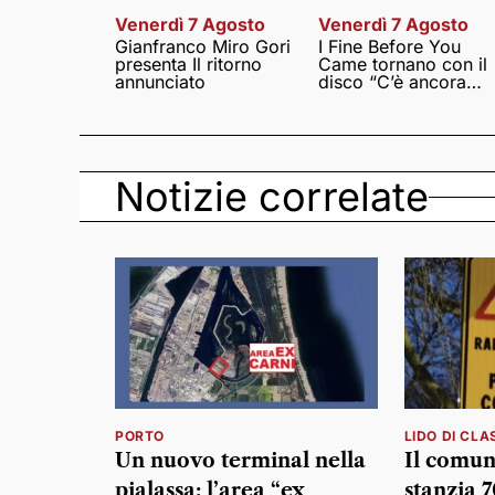
Venerdì 7 Agosto
Venerdì 7 Agosto
Gianfranco Miro Gori
I Fine Before You
presenta Il ritorno
Came tornano con il
annunciato
disco “C’è ancora
amore”
Notizie correlate
PORTO
LIDO DI CLA
Un nuovo terminal nella
Il comun
pialassa: l’area “ex
stanzia 