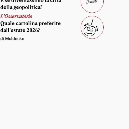
E se diventassimo la città
della geopolitica?
L'Osservatorio
Quale cartolina preferite
dall’estate 2026?
di Moldenke