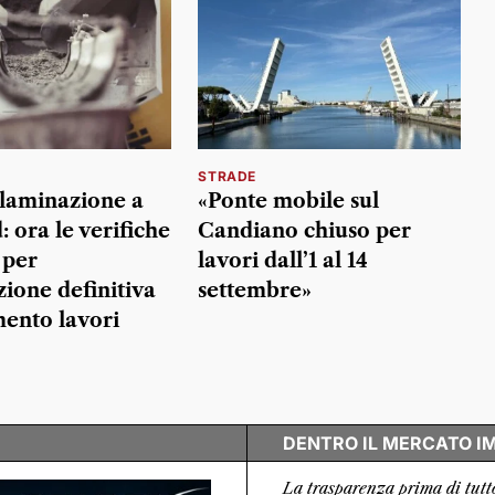
STRADE
 laminazione a
«Ponte mobile sul
 ora le verifiche
Candiano chiuso per
 per
lavori dall’1 al 14
ione definitiva
settembre»
mento lavori
DENTRO IL MERCATO I
La trasparenza prima di tutt