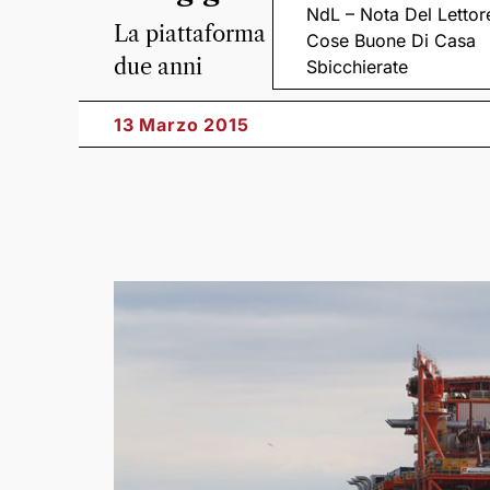
NdL – Nota Del Lettor
La piattaforma estrattiva ha lasciato
Cose Buone Di Casa
due anni
Sbicchierate
13 Marzo 2015