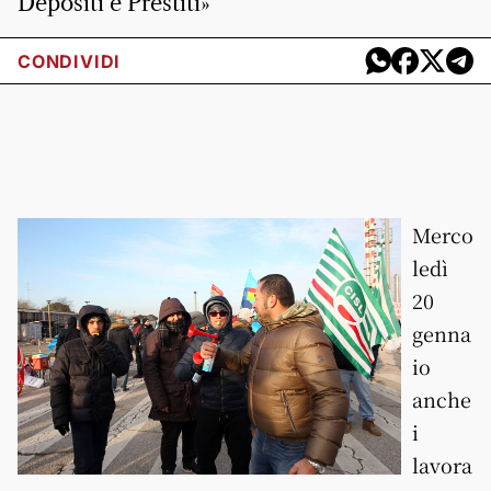
Depositi e Prestiti»
CONDIVIDI
Merco
ledì
20
genna
io
anche
i
lavora