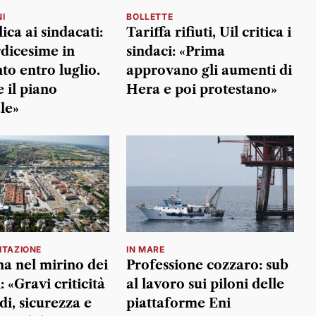
I
BOLLETTE
ca ai sindacati:
Tariffa rifiuti, Uil critica i
dicesime in
sindaci: «Prima
o entro luglio.
approvano gli aumenti di
 il piano
Hera e poi protestano»
le»
ITAZIONE
IN MARE
a nel mirino dei
Professione cozzaro: sub
: «Gravi criticità
al lavoro sui piloni delle
di, sicurezza e
piattaforme Eni