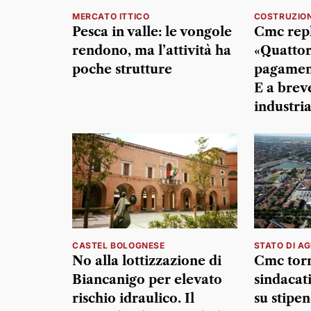
MERCATO ITTICO
COSTRUZION
Pesca in valle: le vongole
Cmc repli
rendono, ma l’attività ha
«Quattor
poche strutture
pagament
E a breve
industria
CASTEL BOLOGNESE
STATO DI AG
No alla lottizzazione di
Cmc torn
Biancanigo per elevato
sindacati
rischio idraulico. Il
su stipen