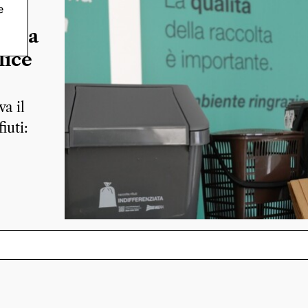
e
nze a
lice
va il
fiuti: