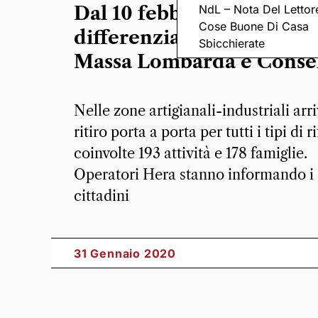
NdL – Nota Del Lettor
Dal 10 febbraio cambia la
Cose Buone Di Casa
differenziata per 371 ute
Sbicchierate
Massa Lombarda e Conse
Nelle zone artigianali-industriali arri
ritiro porta a porta per tutti i tipi di ri
coinvolte 193 attività e 178 famiglie.
Operatori Hera stanno informando i
cittadini
31 Gennaio 2020