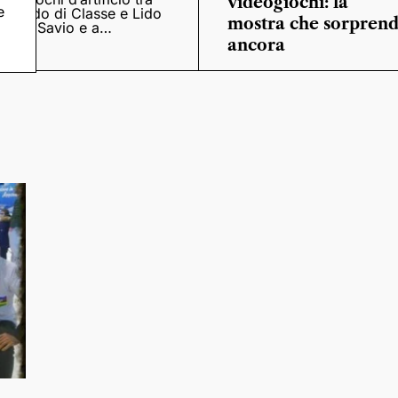
videogiochi: la
e
Lido di Classe e Lido
mostra che sorpren
di Savio e a
Casalborsetti
ancora