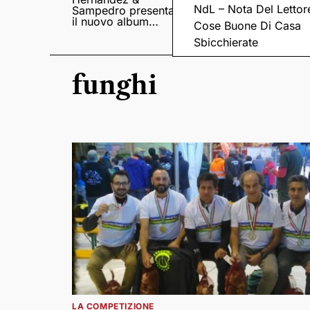
NdL – Nota Del Lettor
Sampedro presentano
di X-Factor
il nuovo album
Cose Buone Di Casa
Lumina
Sbicchierate
funghi
LA COMPETIZIONE