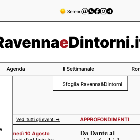
Sereno
Agenda
Il Settimanale
Ro
Sfoglia Ravenna&Dintorni
APPROFONDIMENTI
Vedi tutti gli eventi ->
e
Da Dante ai
Lunedì 10 Agosto
Fuochi d’artificio tra