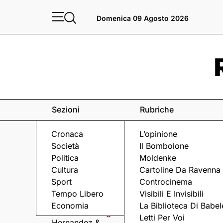
Domenica 09 Agosto 2026
Sezioni
Rubriche
Cronaca
L’opinione
Società
Il Bombolone
Politica
Moldenke
Cultura
Cartoline Da Ravenna
Sport
Controcinema
Eventi
a Ravenna e dintorni
Tempo Libero
Visibili E Invisibili
Economia
La Biblioteca Di Babel
Domenica 9 Agosto
Domenica 9 Agosto
Letti Per Voi
Hernandez &
Arriva Omini, la band