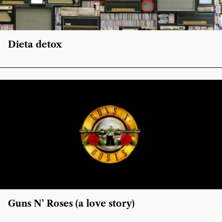
Dieta detox
Guns N’ Roses (a love story)