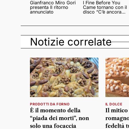
Gianfranco Miro Gori
I Fine Before You
presenta Il ritorno
Came tornano con il
annunciato
disco “C’è ancora
amore”
Notizie correlate
PRODOTTI DA FORNO
IL DOLCE
È il momento della
Il mitic
“piada dei morti”, non
romagnol
solo una focaccia
fedeltà t