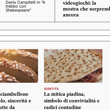
Denis Campitelli in “A
videogiochi: la
trebbo con
mostra che sorpren
Shakespeare”
ancora
IDENTITÀ
o ciambellone
La mitica piadina,
o, sincerità e
simbolo di convivialità e
utte da
radici contadine