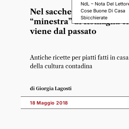
NdL – Nota Del Lettor
Nel sacchetto o lorda, la
Cose Buone Di Casa
Sbicchierate
“minestra” di Romagna c
viene dal passato
Antiche ricette per piatti fatti in casa,
della cultura contadina
di Giorgia Lagosti
18 Maggio 2018