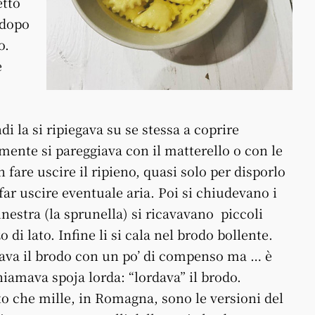
etto
 dopo
o.
e
di la si ripiegava su se stessa a coprire
nte si pareggiava con il matterello o con le
are uscire il ripieno, quasi solo per disporlo
far uscire eventuale aria. Poi si chiudevano i
inestra (la sprunella) si ricavavano piccoli
di lato. Infine li si cala nel brodo bollente.
ava il brodo con un po’ di compenso ma … è
iamava spoja lorda: “lordava” il brodo.
 che mille, in Romagna, sono le versioni del