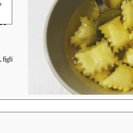
e
he
 figli