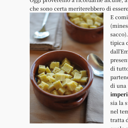
che sono certa meriterebbero di essere 
E comi
(mines
sacco)
tipica
dall’Em
presen
di tutt
parteno
di una
imperi
sia la 
nel tem
tratta