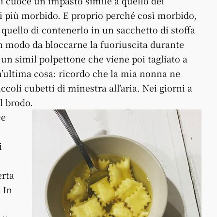
si cuoce un impasto simile a quello dei
di più morbido. E proprio perché così morbido,
quello di contenerlo in un sacchetto di stoffa
 in modo da bloccarne la fuoriuscita durante
e un simil polpettone che viene poi tagliato a
un’ultima cosa: ricordo che la mia nonna ne
ccoli cubetti di minestra all’aria. Nei giorni a
el brodo.
ce
i
erta
 In