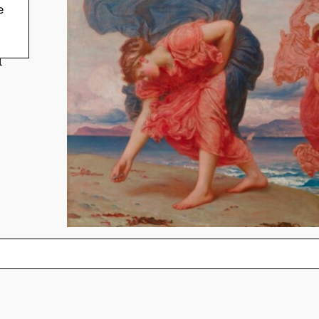
e
a
i