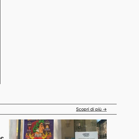
Scopri di più ->
de