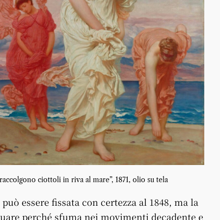
ccolgono ciottoli in riva al mare”, 1871, olio su tela
io può essere fissata con certezza al 1848, ma la
iduare perché sfuma nei movimenti decadente e