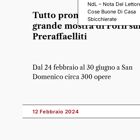
NdL – Nota Del Lettor
Cose Buone Di Casa
Tutto pronto per la nuov
Sbicchierate
grande mostra di Forlì su
Preraffaelliti
Dal 24 febbraio al 30 giugno a San
Domenico circa 300 opere
12 Febbraio 2024