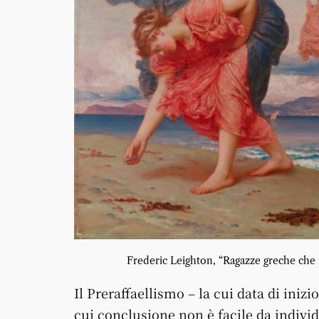
Frederic Leighton, “Ragazze greche che ra
Il Preraffaellismo – la cui data di iniz
cui conclusione non è facile da indiv