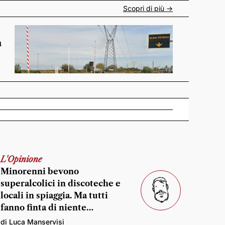
Scopri di più ->
n
L'Opinione
Minorenni bevono
superalcolici in discoteche e
locali in spiaggia. Ma tutti
fanno finta di niente…
di Luca Manservisi