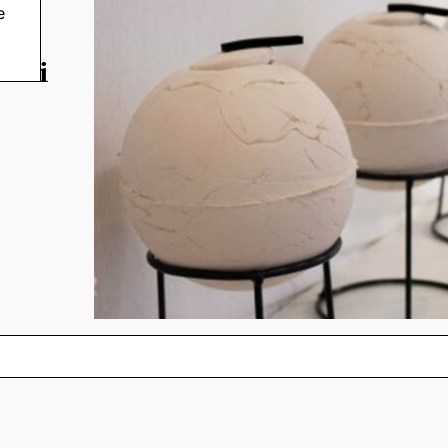
e
e
a di