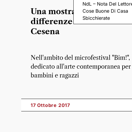
NdL – Nota Del Lettor
Una mostra sul tema dell
Cose Buone Di Casa
Sbicchierate
differenze all’ex Pescheri
Cesena
Nell'ambito del microfestival "Bim!",
dedicato all'arte contemporanea per
bambini e ragazzi
17 Ottobre 2017