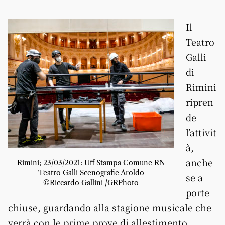
Il
Teatro
Galli
di
Rimini
ripren
de
l’attivit
à,
anche
Rimini; 23/03/2021: Uff Stampa Comune RN
Teatro Galli Scenografie Aroldo
se a
©Riccardo Gallini /GRPhoto
porte
chiuse, guardando alla stagione musicale che
verrà con le prime prove di allestimento