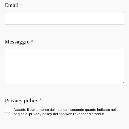
Email
*
*
Messaggio
*
E
m
a
i
l
E
m
a
i
l
Privacy policy
*
Accetto il trattamento dei miei dati secondo quanto indicato nella
pagina di privacy policy del sito web ravennaedintorni.it