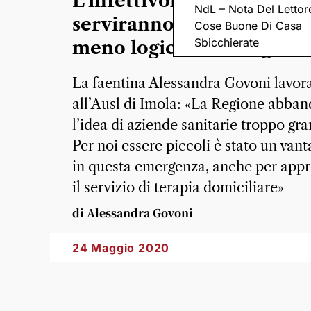
L’infettivologa: «In futur
NdL – Nota Del Lettor
serviranno più letti vuoti
Cose Buone Di Casa
Sbicchierate
meno logica del budget»
La faentina Alessandra Govoni lavor
all’Ausl di Imola: «La Regione abban
l’idea di aziende sanitarie troppo gra
Per noi essere piccoli è stato un vant
in questa emergenza, anche per app
il servizio di terapia domiciliare»
di Alessandra Govoni
24 Maggio 2020