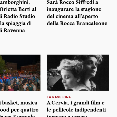
Lamborghini,
Sarà Rocco Siffredi a
Orietta Berti al
inaugurare la stagione
di Radio Studio
del cinema all’aperto
la spiaggia di
della Rocca Brancaleone
di Ravenna
LA RASSEGNA
i basket, musica
A Cervia, i grandi film e
 food per quattro
le pellicole indipendenti
piazza Kennedy
tornano a essere