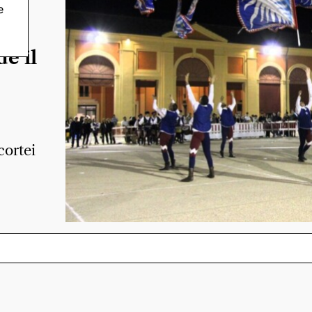
e
go:
e il
cortei