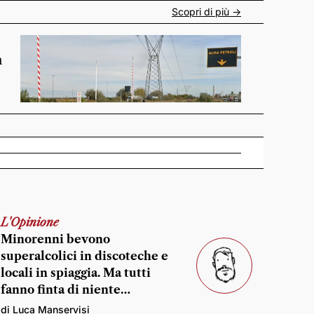
Scopri di più ->
n
L'Opinione
Minorenni bevono
superalcolici in discoteche e
locali in spiaggia. Ma tutti
fanno finta di niente…
di Luca Manservisi