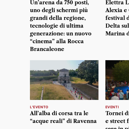
Un’arena da 750 posti,
Elettra 
uno degli schermi più
Alexia e 
grandi della regione,
festival 
tecnologie di ultima
Delta sul
generazione: un nuovo
Marina 
“cinema” alla Rocca
Brancaleone
L'EVENTO
EVENTI
All’alba di corsa tra le
Tornei d
“acque reali” di Ravenna
e street
sere in 