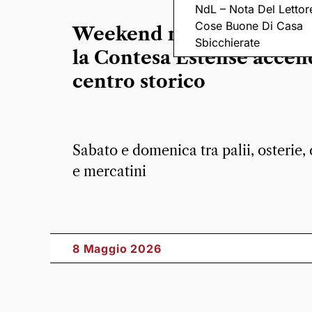
NdL – Nota Del Lettor
Cose Buone Di Casa
Weekend medievale a Lu
Sbicchierate
la Contesa Estense accend
centro storico
Sabato e domenica tra palii, osterie, 
e mercatini
8 Maggio 2026