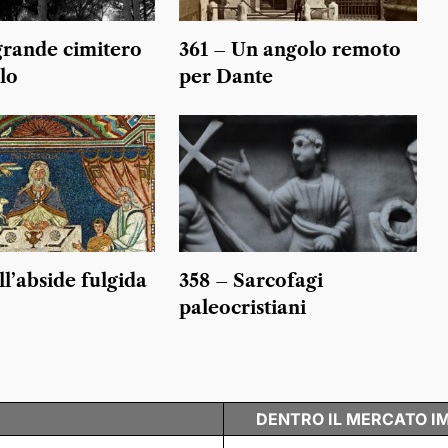
 grande cimitero
361 – Un angolo remoto
lo
per Dante
ll’abside fulgida
358 – Sarcofagi
paleocristiani
DENTRO IL MERCATO I