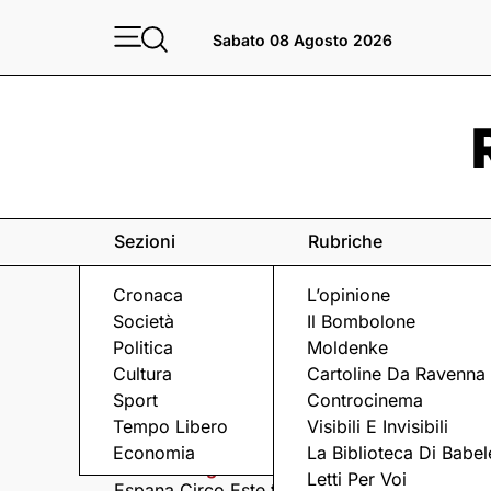
Sabato 08 Agosto 2026
Sezioni
Rubriche
Cronaca
L’opinione
Società
Il Bombolone
Politica
Moldenke
Cultura
Cartoline Da Ravenna
Sport
Controcinema
Eventi
a Ravenna e dintorni
Tempo Libero
Visibili E Invisibili
Economia
La Biblioteca Di Babel
Sabato 8 Agosto
Domenica 9 Agosto
Letti Per Voi
Espana Circo Este tra
Hernandez &