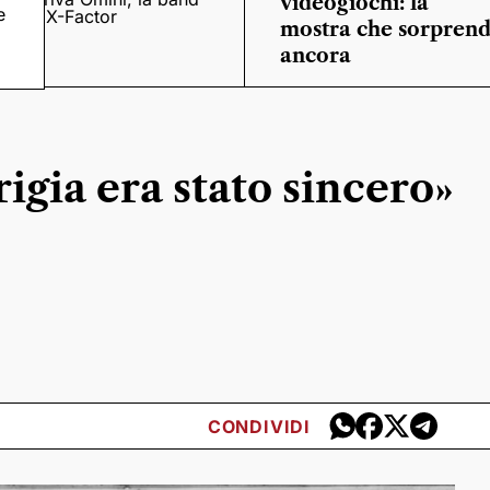
videogiochi: la
e
o
di X-Factor
mostra che sorpren
ancora
gia era stato sincero»
CONDIVIDI