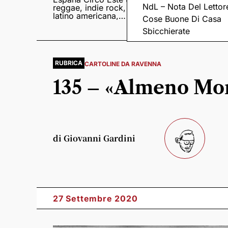
NdL – Nota Del Lettor
reggae, indie rock,
Sampedro presentan
latino americana,
il nuovo album
Cose Buone Di Casa
punk e world music
Lumina
Sbicchierate
RUBRICA
CARTOLINE DA RAVENNA
135 – «Almeno Mori
di Giovanni Gardini
27 Settembre 2020