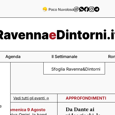
Poco Nuvoloso
Agenda
Il Settimanale
Ro
Sfoglia Ravenna&Dintorni
APPROFONDIMENTI
Vedi tutti gli eventi ->
e
Da Dante ai
Domenica 9 Agosto
Arriva Omini, la band