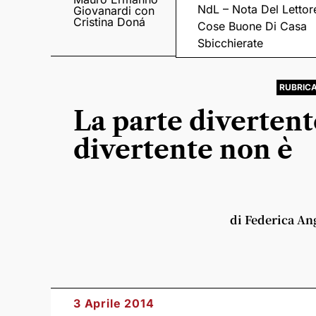
NdL – Nota Del Lettor
Giovanardi con
il suo “Fratelli
Cristina Doná
Meraviglia”
Cose Buone Di Casa
Sbicchierate
RUBRIC
La parte divertent
divertente non è
di Federica An
3 Aprile 2014