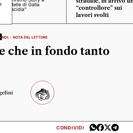
stradale, in arrivo u
e
“Stelle di Galla
“controllore” sui
Placidia”
lavori svolti
A
NDL - NOTA DEL LETTORE
e che in fondo tanto
gelini
CONDIVIDI