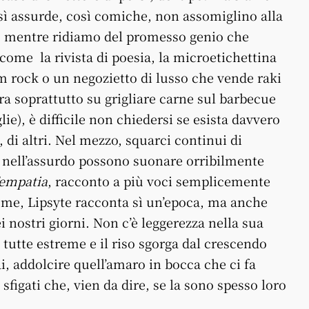
osì assurde, così comiche, non assomiglino alla
 mentre ridiamo del promesso genio che
 come la rivista di poesia, la microetichettina
am rock o un negozietto di lusso che vende raki
tra soprattutto su grigliare carne sul barbecue
ie), è difficile non chiedersi se esista davvero
 di altri. Nel mezzo, squarci continui di
i nell’assurdo possono suonare orribilmente
’empatia
, racconto a più voci semplicemente
eme, Lipsyte racconta sì un’epoca, ma anche
i nostri giorni. Non c’è leggerezza nella sua
 tutte estreme e il riso sgorga dal crescendo
, addolcire quell’amaro in bocca che ci fa
figati che, vien da dire, se la sono spesso loro