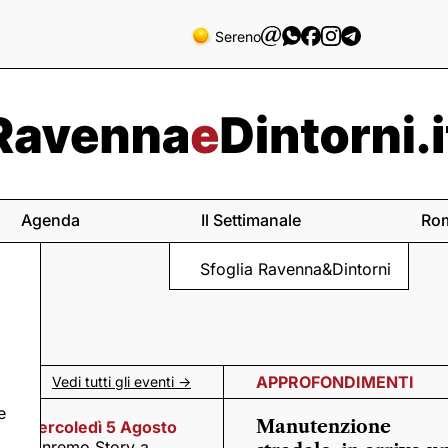
Sereno
Agenda
Il Settimanale
Ro
Sfoglia Ravenna&Dintorni
APPROFONDIMENTI
Vedi tutti gli eventi ->
e
Manutenzione
Mercoledì 5 Agosto
n
Sanremo Story a