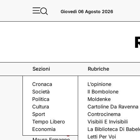
Giovedì 06 Agosto 2026
Sezioni
Rubriche
Cronaca
L’opinione
Società
Il Bombolone
Politica
Moldenke
Cultura
Cartoline Da Ravenna
Sport
Controcinema
Eventi
a Ravenna e dintorni
Tempo Libero
Visibili E Invisibili
Economia
La Biblioteca Di Babel
Mercoledì 5 Agosto
Mercoledì 5 Agosto
Letti Per Voi
Mauro Ermanno
Matteo Cavezzali co