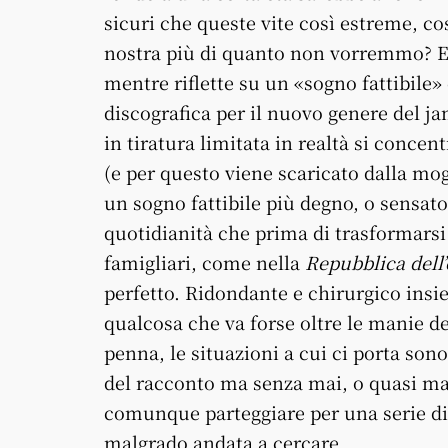
sicuri che queste vite così estreme, c
nostra più di quanto non vorremmo? E
mentre riflette su un «sogno fattibile»
discografica per il nuovo genere del j
in tiratura limitata in realtà si concen
(e per questo viene scaricato dalla mogl
un sogno fattibile più degno, o sensato,
quotidianità che prima di trasformars
famigliari, come nella
Repubblica dell
perfetto. Ridondante e chirurgico insi
qualcosa che va forse oltre le manie de
penna, le situazioni a cui ci porta sono
del racconto ma senza mai, o quasi mai
comunque parteggiare per una serie di s
malgrado andata a cercare.