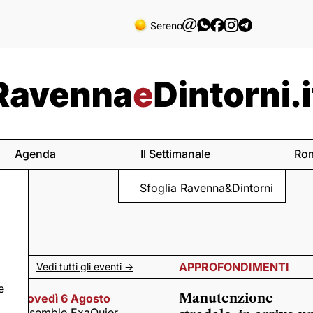
Sereno
Agenda
Il Settimanale
Ro
Sfoglia Ravenna&Dintorni
APPROFONDIMENTI
Vedi tutti gli eventi ->
e
Manutenzione
Giovedì 6 Agosto
Ensemble ExaQuier