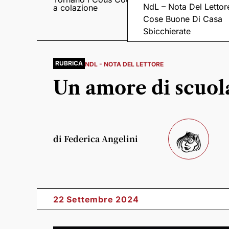
NdL – Nota Del Lettor
a colazione
Pieve romanica di
San Pietro in Sylvis
Cose Buone Di Casa
Sbicchierate
RUBRICA
NDL - NOTA DEL LETTORE
Un amore di scuola
di Federica Angelini
22 Settembre 2024