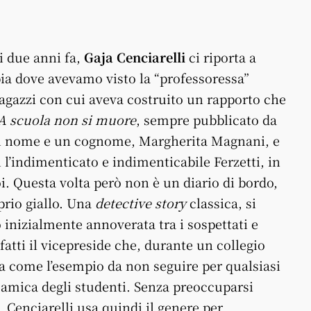
i due anni fa,
Gaja Cenciarelli
ci riporta a
bia dove avevamo visto la “professoressa”
ragazzi con cui aveva costruito un rapporto che
A scuola non si muore
, sempre pubblicato da
 di nome e un cognome, Margherita Magnani, e
i l’indimenticato e indimenticabile Ferzetti, in
oi. Questa volta però non è un diario di bordo,
prio giallo. Una
detective story
classica, si
 inizialmente annoverata tra i sospettati e
fatti il vicepreside che, durante un collegio
a come l’esempio da non seguire per qualsiasi
 amica degli studenti. Senza preoccuparsi
, Cenciarelli usa quindi il genere per