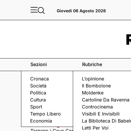
Giovedì 06 Agosto 2026
Sezioni
Rubriche
Cronaca
L’opinione
Società
Il Bombolone
Politica
Moldenke
Cultura
Cartoline Da Ravenna
Sport
Controcinema
Eventi
a Ravenna e dintorni
Tempo Libero
Visibili E Invisibili
Economia
La Biblioteca Di Babel
Giovedì 6 Agosto
Giovedì 6 Agosto
Letti Per Voi
Tornano i Cous Cous
Visita serale nella