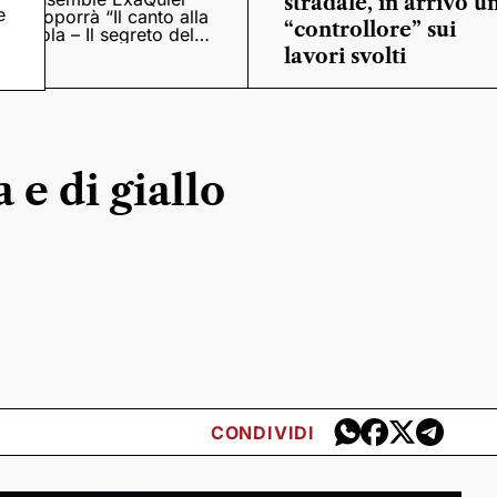
stradale, in arrivo u
e
proporrà “Il canto alla
“controllore” sui
viola – Il segreto del
Quattrocento”
lavori svolti
 e di giallo
CONDIVIDI