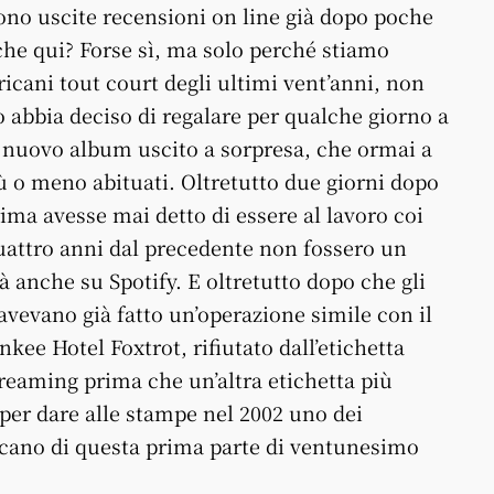
sono uscite recensioni on line già dopo poche
che qui? Forse sì, ma solo perché stiamo
icani tout court degli ultimi vent’anni, non
po abbia deciso di regalare per qualche giorno a
o nuovo album uscito a sorpresa, che ormai a
 o meno abituati. Oltretutto due giorni dopo
ima avesse mai detto di essere al lavoro coi
attro anni dal precedente non fossero un
ià anche su Spotify. E oltretutto dopo che gli
avevano già fatto un’operazione simile con il
kee Hotel Foxtrot, rifiutato dall’etichetta
streaming prima che un’altra etichetta più
 per dare alle stampe nel 2002 uno dei
icano di questa prima parte di ventunesimo