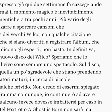
 espresso già qui due settimane fa cazzeggiando
ormai il momento magico è inevitabilmente
menticherà tra pochi anni. Più vario degli
zzarre a sporcare canzoni che
dei vecchi Wilco, con qualche citazione
he si siano divertiti a registrare l’album, che
icono gli esperti, non basta. In definitiva,
 nuovo disco dei Wilco? Speriamo che lo
l vivo sono sempre uno spettacolo. Sul disco,
 quella un po’ sgradevole che stiano prendendo
atori maturi, in cerca di piccole
ualche brivido. Non credo di essermi spiegato,
 dramma comunque, io continuerò ad avere
qualcuno invece dovesse imbattersi per caso in
 Foxtrot o A Ghost is Born non sarà mai