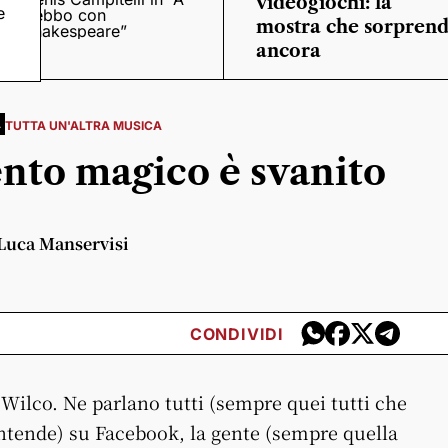
videogiochi: la
e
trebbo con
mostra che sorpren
Shakespeare”
ancora
A
TUTTA UN'ALTRA MUSICA
nto magico è svanito
 Luca Manservisi
CONDIVIDI
 Wilco. Ne parlano tutti (sempre quei tutti che
 intende) su Facebook, la gente (sempre quella