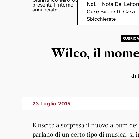
NdL – Nota Del Lettor
presenta Il ritorno
Came tornano con il
annunciato
disco “C’è ancora
Cose Buone Di Casa
amore”
Sbicchierate
RUBRIC
Wilco, il mome
di
23 Luglio 2015
È uscito a sorpresa il nuovo album dei
parlano di un certo tipo di musica, si