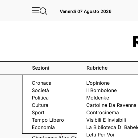
Venerdì 07 Agosto 2026
Sezioni
Rubriche
Cronaca
L’opinione
Società
Il Bombolone
Politica
Moldenke
Cultura
Cartoline Da Ravenna
Sport
Controcinema
Eventi
a Ravenna e dintorni
Tempo Libero
Visibili E Invisibili
Economia
La Biblioteca Di Babel
Venerdì 7 Agosto
Venerdì 7 Agosto
Letti Per Voi
Gianfranco Miro Gori
I Fine Before You