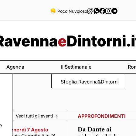
Poco Nuvoloso
Agenda
Il Settimanale
Ro
Sfoglia Ravenna&Dintorni
APPROFONDIMENTI
Vedi tutti gli eventi ->
e
Da Dante ai
Venerdì 7 Agosto
Denis Campitelli in “A