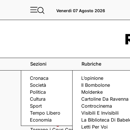
Venerdì 07 Agosto 2026
Sezioni
Rubriche
Cronaca
L’opinione
Società
Il Bombolone
Politica
Moldenke
Cultura
Cartoline Da Ravenna
Sport
Controcinema
Eventi
a Ravenna e dintorni
Tempo Libero
Visibili E Invisibili
Economia
La Biblioteca Di Babel
Giovedì 6 Agosto
Giovedì 6 Agosto
Letti Per Voi
Tornano i Cous Cous
Visita serale nella