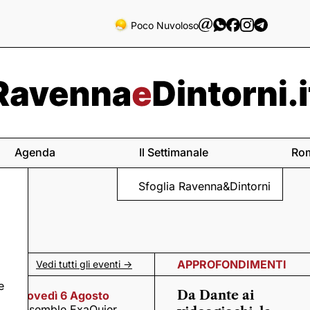
Poco Nuvoloso
Agenda
Il Settimanale
Ro
Sfoglia Ravenna&Dintorni
APPROFONDIMENTI
Vedi tutti gli eventi ->
e
Da Dante ai
Giovedì 6 Agosto
Ensemble ExaQuier