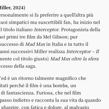
iller, 2024)
ersonalmente si fa preferire a quell’altra più
uoi simpatici ma suscettibili fan, ha inizio nel
l titolo italiano
Interceptor
. Protagonista della
ei primi tre film da Mel Gibson; pur
 successo di
Mad Max
in Italia e in tutto il
anni successivi Miller realizza
Interceptor – Il
mente col titolo giusto)
Mad Max oltre la sfera
cesso della saga.
ed è un ritorno talmente magnifico che
tati perché il film è una bomba, un
di fantascienza. Furiosa, che nel film
passo indietro e racconta la sua vita da quando
 sfuggire, con fatica e dolore, al malvagio