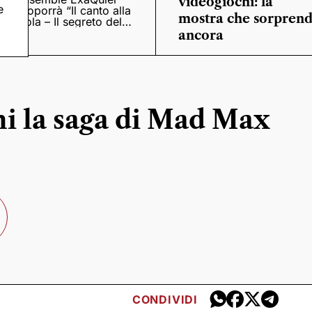
videogiochi: la
e
proporrà “Il canto alla
mostra che sorpren
viola – Il segreto del
Quattrocento”
ancora
i la saga di Mad Max
CONDIVIDI