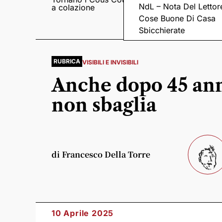
NdL – Nota Del Lettor
a colazione
Pieve romanica di
San Pietro in Sylvis
Cose Buone Di Casa
Sbicchierate
RUBRICA
VISIBILI E INVISIBILI
Anche dopo 45 ann
non sbaglia
di Francesco Della Torre
10 Aprile 2025