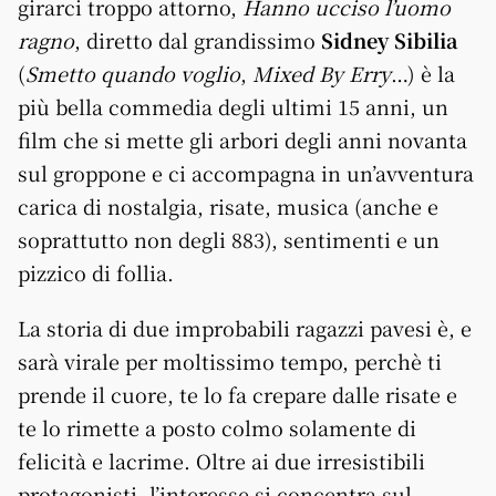
girarci troppo attorno,
Hanno ucciso l’uomo
ragno
, diretto dal grandissimo
Sidney Sibilia
(
Smetto quando voglio
,
Mixed By Erry
…) è la
più bella commedia degli ultimi 15 anni, un
film che si mette gli arbori degli anni novanta
sul groppone e ci accompagna in un’avventura
carica di nostalgia, risate, musica (anche e
soprattutto non degli 883), sentimenti e un
pizzico di follia.
La storia di due improbabili ragazzi pavesi è, e
sarà virale per moltissimo tempo, perchè ti
prende il cuore, te lo fa crepare dalle risate e
te lo rimette a posto colmo solamente di
felicità e lacrime. Oltre ai due irresistibili
protagonisti, l’interesse si concentra sul