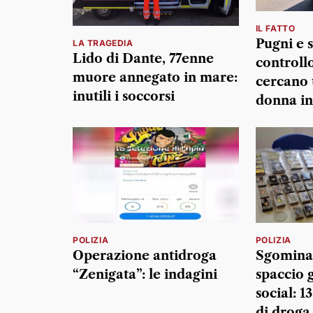
IL FATTO
Pugni e s
LA TRAGEDIA
Lido di Dante, 77enne
controllo
muore annegato in mare:
cercano
inutili i soccorsi
donna in
POLIZIA
POLIZIA
Operazione antidroga
Sgominat
“Zenigata”: le indagini
spaccio g
social: 13
di droga 