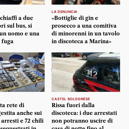
LA DENUNCIA
chiaffi a due
«Bottiglie di gin e
ri sul bus, si
prosecco a una comitiva
 un uomo e una
di minorenni in un tavolo
 fuga
in discoteca a Marina»
CASTEL BOLOGNESE
a rete di
Rissa fuori dalla
estita anche sui
discoteca: i due arrestati
 arresti e 72 chili
non potranno uscire di
sequestrati in
casa di notte fino al