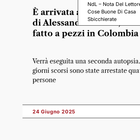
NdL – Nota Del Lettor
È arrivata a Ravenna la s
Cose Buone Di Casa
Sbicchierate
di Alessandro Coatti, ucci
fatto a pezzi in Colombia
Verrà eseguita una seconda autopsia
giorni scorsi sono state arrestate qua
persone
24 Giugno 2025