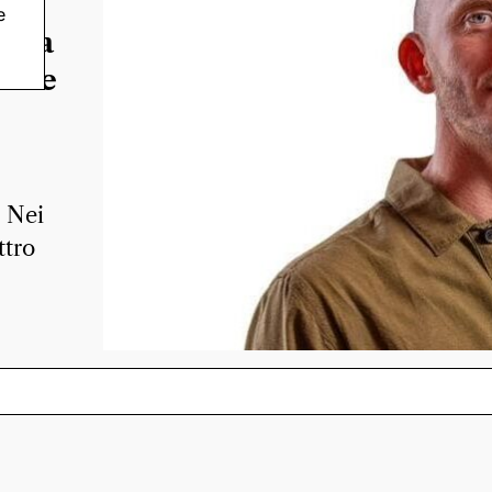
e
alma
so e
. Nei
ttro