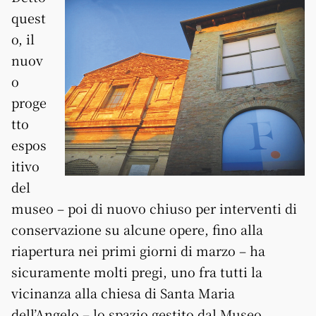
quest
o, il
nuov
o
proge
tto
espos
itivo
del
museo – poi di nuovo chiuso per interventi di
conservazione su alcune opere, fino alla
riapertura nei primi giorni di marzo – ha
sicuramente molti pregi, uno fra tutti la
vicinanza alla chiesa di Santa Maria
dell’Angelo – lo spazio gestito dal Museo