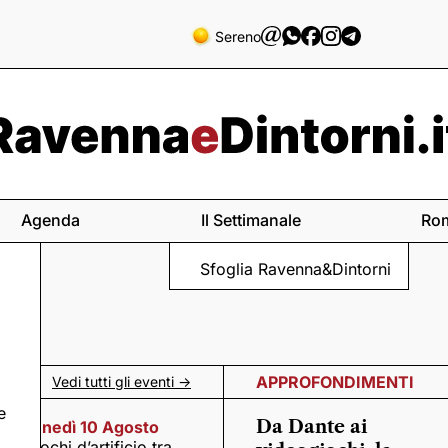
Sereno
Agenda
Il Settimanale
Ro
Sfoglia Ravenna&Dintorni
APPROFONDIMENTI
Vedi tutti gli eventi ->
e
Da Dante ai
Lunedì 10 Agosto
Fuochi d’artificio tra