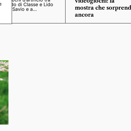
videogiochi: la
e
Lido di Classe e Lido
mostra che sorpren
di Savio e a
Casalborsetti
ancora