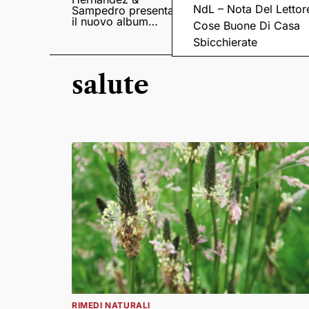
NdL – Nota Del Lettor
Sampedro presentano
di X-Factor
il nuovo album
Cose Buone Di Casa
Lumina
Sbicchierate
salute
RIMEDI NATURALI