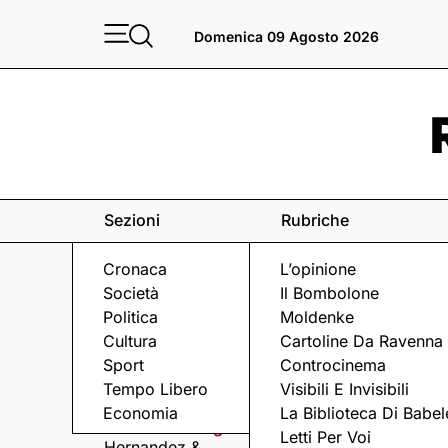
Domenica 09 Agosto 2026
Sezioni
Rubriche
Cronaca
L’opinione
Società
Il Bombolone
Politica
Moldenke
Cultura
Cartoline Da Ravenna
Sport
Controcinema
Eventi
a Ravenna e dintorni
Tempo Libero
Visibili E Invisibili
Economia
La Biblioteca Di Babel
Domenica 9 Agosto
Domenica 9 Agosto
Letti Per Voi
Hernandez &
Arriva Omini, la band