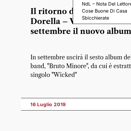
NdL – Nota Del Lettor
Il ritorno dei Ronin di B
Cose Buone Di Casa
Sbicchierate
Dorella – VIDEO – In
settembre il nuovo albu
In settembre uscirà il sesto album de
band, "Bruto Minore", da cui è estratt
singolo "Wicked"
16 Luglio 2019