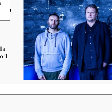
e
runo
m
lla
o il