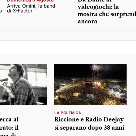
Arriva Omini, la band
videogiochi: la
o
di X-Factor
mostra che sorpren
ancora
LA POLEMICA
erca al
Riccione e Radio Deejay
ato: il
si separano dopo 38 anni