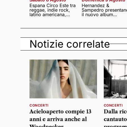
Espana Circo Este tra
Hernandez &
reggae, indie rock,
Sampedro presentan
latino americana,
il nuovo album
punk e world music
Lumina
Notizie correlate
CONCERTI
CONCERTI
Acieloaperto compie 13
Dalla ric
anni e arriva anche al
cantautor