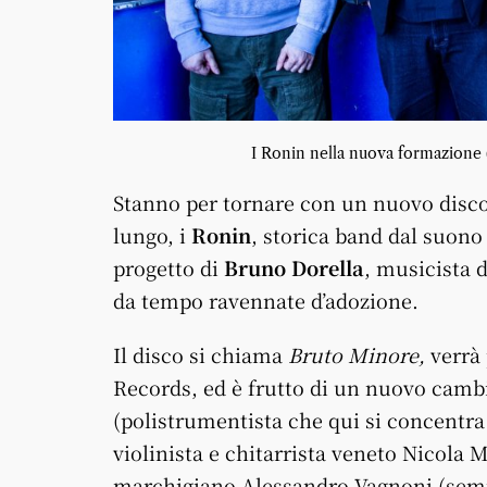
I Ronin nella nuova formazione (d
Stanno per tornare con un nuovo disco 
lungo, i
Ronin
, storica band dal suono
progetto di
Bruno Dorella
, musicista d
da tempo ravennate d’adozione.
Il disco si chiama
Bruto Minore,
verrà 
Records, ed è frutto di un nuovo cambi
(polistrumentista che qui si concentra s
violinista e chitarrista veneto Nicola 
marchigiano Alessandro Vagnoni (sempre