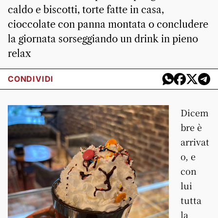
caldo e biscotti, torte fatte in casa,
cioccolate con panna montata o concludere
la giornata sorseggiando un drink in pieno
relax
CONDIVIDI
Dicem
bre è
arrivat
o, e
con
lui
tutta
la