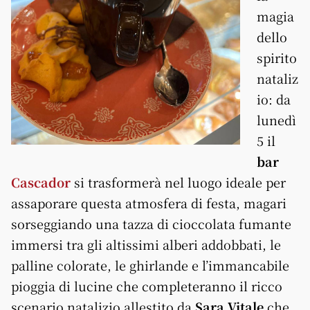
magia
dello
spirito
nataliz
io: da
lunedì
5 il
bar
Cascador
si trasformerà nel luogo ideale per
assaporare questa atmosfera di festa, magari
sorseggiando una tazza di cioccolata fumante
immersi tra gli altissimi alberi addobbati, le
palline colorate, le ghirlande e l’immancabile
pioggia di lucine che completeranno il ricco
scenario natalizio allestito da
Sara Vitale
che,