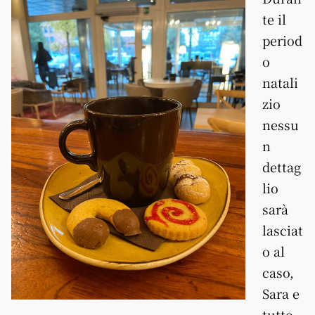
te il
period
o
natali
zio
nessu
n
dettag
lio
sarà
lasciat
o al
caso,
Sara e
tutto