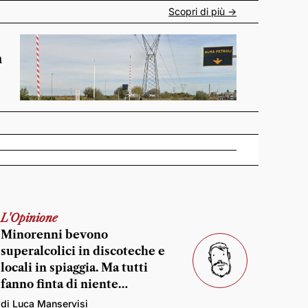
Scopri di più ->
n
L'Opinione
Minorenni bevono
superalcolici in discoteche e
locali in spiaggia. Ma tutti
fanno finta di niente…
di Luca Manservisi