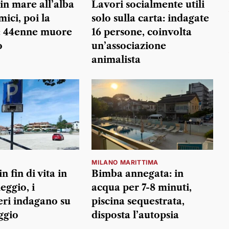
in mare all’alba
Lavori socialmente utili
mici, poi la
solo sulla carta: indagate
: 44enne muore
16 persone, coinvolta
o
un’associazione
animalista
MILANO MARITTIMA
n fin di vita in
Bimba annegata: in
eggio, i
acqua per 7-8 minuti,
eri indagano su
piscina sequestrata,
ggio
disposta l’autopsia