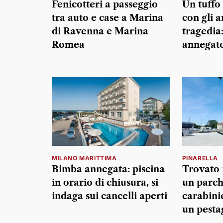
Fenicotteri a passeggio
Un tuffo 
tra auto e case a Marina
con gli a
di Ravenna e Marina
tragedia
Romea
annegat
MILANO MARITTIMA
PINARELLA
Bimba annegata: piscina
Trovato i
in orario di chiusura, si
un parch
indaga sui cancelli aperti
carabini
un pesta