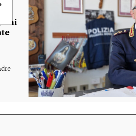
e
nini
nte
adre