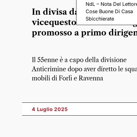
NdL – Nota Del Lettor
In divisa da 30 anni: il
Cose Buone Di Casa
Sbicchierate
vicequestore Claudio Cag
promosso a primo dirige
Il 55enne è a capo della divisione
Anticrimine dopo aver diretto le squ
mobili di Forlì e Ravenna
4 Luglio 2025