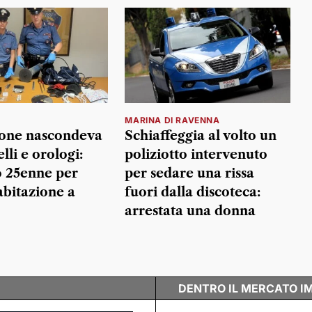
I
MARINA DI RAVENNA
sone nascondeva
Schiaffeggia al volto un
elli e orologi:
poliziotto intervenuto
o 25enne per
per sedare una rissa
abitazione a
fuori dalla discoteca:
arrestata una donna
DENTRO IL MERCATO I