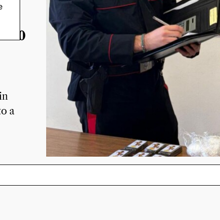
e
nne
e 300
in
to a