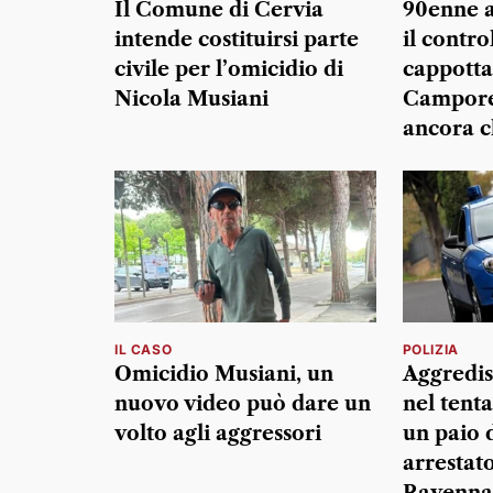
Il Comune di Cervia
90enne a
intende costituirsi parte
il contro
civile per l’omicidio di
cappotta 
Nicola Musiani
Campores
ancora ch
IL CASO
POLIZIA
Omicidio Musiani, un
Aggredis
nuovo video può dare un
nel tenta
volto agli aggressori
un paio d
arrestato
Ravenna