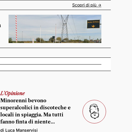
Scopri di più ->
n
L'Opinione
Minorenni bevono
superalcolici in discoteche e
locali in spiaggia. Ma tutti
fanno finta di niente…
di Luca Manservisi