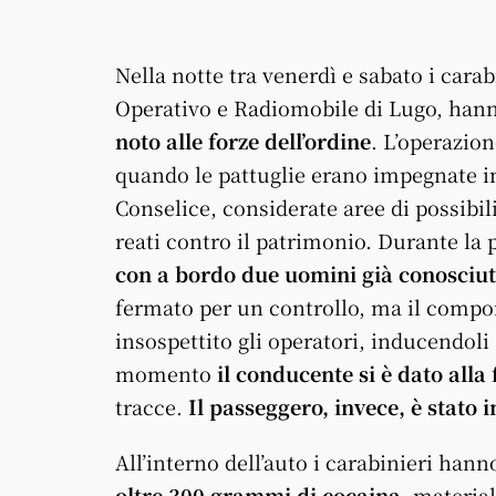
Nella notte tra venerdì e sabato i cara
Operativo e Radiomobile di Lugo, han
noto alle forze dell’ordine
. L’operazion
quando le pattuglie erano impegnate in 
Conselice, considerate aree di possibili
reati contro il patrimonio. Durante la 
con a bordo due uomini già conosciuti
fermato per un controllo, ma il comp
insospettito gli operatori, inducendoli
momento
il conducente si è dato alla 
tracce.
Il passeggero, invece, è stat
All’interno dell’auto i carabinieri han
oltre 300 grammi di cocaina,
materiale