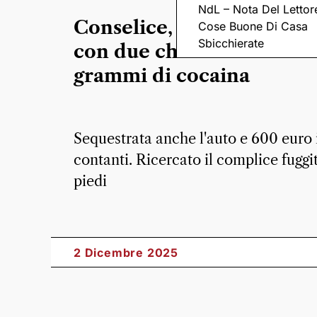
NdL – Nota Del Lettor
Conselice, arrestato 39e
Cose Buone Di Casa
Sbicchierate
con due chili di hashish 
grammi di cocaina
Sequestrata anche l'auto e 600 euro 
contanti. Ricercato il complice fuggi
piedi
2 Dicembre 2025