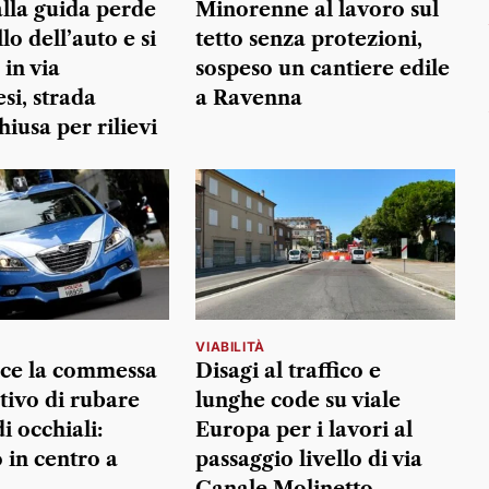
lla guida perde
Minorenne al lavoro sul
llo dell’auto e si
tetto senza protezioni,
in via
sospeso un cantiere edile
i, strada
a Ravenna
iusa per rilievi
VIABILITÀ
ce la commessa
Disagi al traffico e
tivo di rubare
lunghe code su viale
i occhiali:
Europa per i lavori al
 in centro a
passaggio livello di via
Canale Molinetto