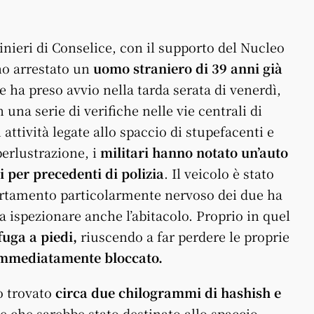
binieri di Conselice, con il supporto del Nucleo
no arrestato un
uomo straniero di 39 anni già
e ha preso avvio nella tarda serata di venerdì,
una serie di verifiche nelle vie centrali di
 attività legate allo spaccio di stupefacenti e
perlustrazione, i
militari hanno notato un’auto
 per precedenti di polizia
. Il veicolo è stato
ortamento particolarmente nervoso dei due ha
 a ispezionare anche l’abitacolo. Proprio in quel
fuga a piedi,
riuscendo a far perdere le proprie
o immediatamente bloccato.
no trovato
circa due chilogrammi di hashish e
 che sarebbe stato destinato allo spaccio.