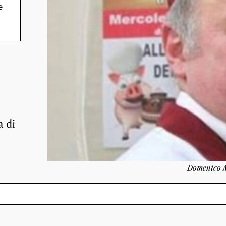
e
a di
Domenico 