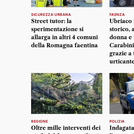
SICUREZZA URBANA
FAENZA
Street tutor: la
Ubriaco 
sperimentazione si
storico,
allarga in altri 4 comuni
donna e f
della Romagna faentina
Carabini
grazie a 
urticant
REGIONE
POLIZIA
Oltre mille interventi dei
Indagata