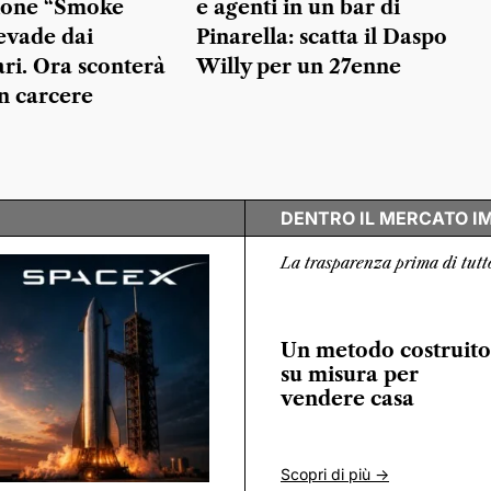
ione “Smoke
e agenti in un bar di
evade dai
Pinarella: scatta il Daspo
ari. Ora sconterà
Willy per un 27enne
in carcere
DENTRO IL MERCATO I
La trasparenza prima di tutt
Un metodo costruito
su misura per
vendere casa
Scopri di più ->