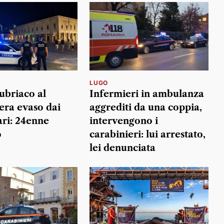
LUGO
ubriaco al
Infermieri in ambulanza
 era evaso dai
aggrediti da una coppia,
ari: 24enne
intervengono i
o
carabinieri: lui arrestato,
lei denunciata