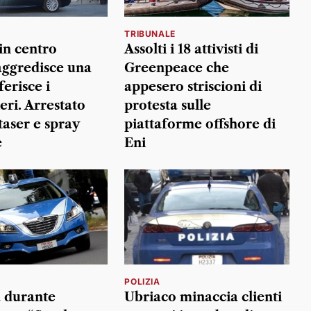
TRIBUNALE
in centro
Assolti i 18 attivisti di
 aggredisce una
Greenpeace che
erisce i
appesero striscioni di
eri. Arrestato
protesta sulle
taser e spray
piattaforme offshore di
e
Eni
POLIZIA
 durante
Ubriaco minaccia clienti