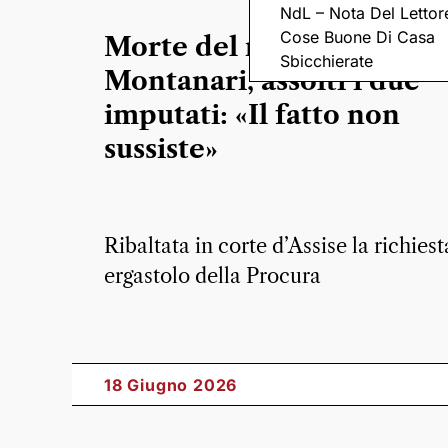
NdL – Nota Del Lettor
Cose Buone Di Casa
Morte del macellaio
Sbicchierate
Montanari, assolti i due
imputati: «Il fatto non
sussiste»
Ribaltata in corte d’Assise la richiest
ergastolo della Procura
18 Giugno 2026