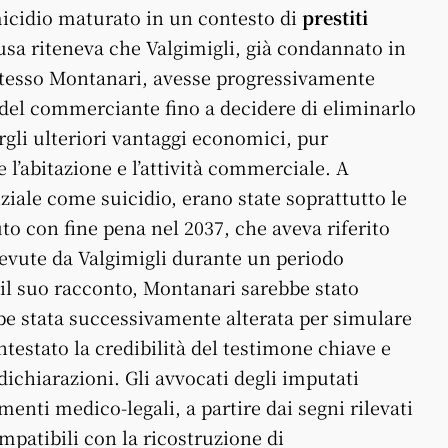
icidio maturato in un contesto di
prestiti
cusa riteneva che Valgimigli, già condannato in
 stesso Montanari, avesse progressivamente
ie del commerciante fino a decidere di eliminarlo
rgli ulteriori vantaggi economici, pur
l’abitazione e l’attività commerciale. A
niziale come suicidio, erano state soprattutto le
to con fine pena nel 2037, che aveva riferito
cevute da Valgimigli durante un periodo
il suo racconto, Montanari sarebbe stato
be stata successivamente alterata per simulare
testato la credibilità del testimone chiave e
 dichiarazioni. Gli avvocati degli imputati
enti medico-legali, a partire dai segni rilevati
mpatibili con la ricostruzione di