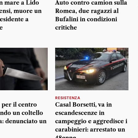
n mare a Lido
Auto contro camion sulla
tensi, muore un
Romea, due ragazzi al
esidente a
Bufalini in condizioni
e
critiche
RESISTENZA
 per il centro
Casal Borsetti, va in
do un coltello
escandescenze in
a: denunciato un
campeggio e aggredisce i
carabinieri: arrestato un
48enne