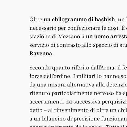
Oltre
un chilogrammo di hashish
, un 
necessario per confezionare le dosi. È
stazione di Mezzano a
un uomo arrest
servizio di contrasto allo spaccio di s
Ravenna
.
Secondo quanto riferito dall’Arma, il f
forze dell’ordine. I militari lo hanno s
da una misura alternativa alla detenzi
ritenuto particolarmente nervoso ha sp
accertamenti. La successiva perquisiz
detto – al rinvenimento di oltre un chil
a un bilancino di precisione funzionante
confezionamento della droga. Tutto il 