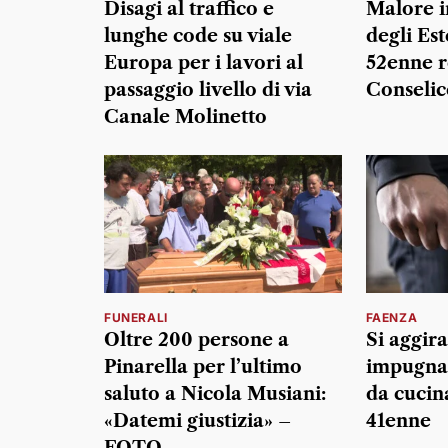
Disagi al traffico e
Malore i
lunghe code su viale
degli Es
Europa per i lavori al
52enne r
passaggio livello di via
Conselic
Canale Molinetto
FUNERALI
FAENZA
Oltre 200 persone a
Si aggira
Pinarella per l’ultimo
impugnan
saluto a Nicola Musiani:
da cucin
«Datemi giustizia» –
41enne
FOTO