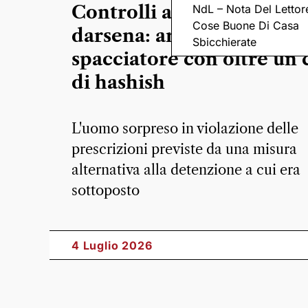
Controlli antidroga in
NdL – Nota Del Lettor
Cose Buone Di Casa
darsena: arrestato uno
Sbicchierate
spacciatore con oltre un 
di hashish
L'uomo sorpreso in violazione delle
prescrizioni previste da una misura
alternativa alla detenzione a cui era
sottoposto
4 Luglio 2026