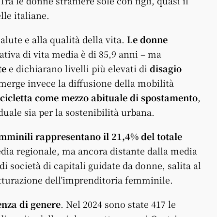
a le donne straniere sole con figli, quasi il
lle italiane.
alute e alla qualità della vita.
Le donne
tativa di vita media è di 85,9 anni – ma
te
e dichiarano livelli più elevati di
disagio
emerge invece la diffusione della mobilità
bicicletta come mezzo abituale di spostamento
,
duale sia per la sostenibilità urbana.
mminili rappresentano il 21,4% del totale
edia regionale, ma ancora distante dalla media
i società di capitali guidate da donne, salita al
tturazione dell’imprenditoria femminile.
enza di genere
. Nel 2024 sono state 417 le