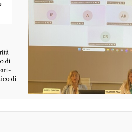
e
le
rità
o di
part-
tico di