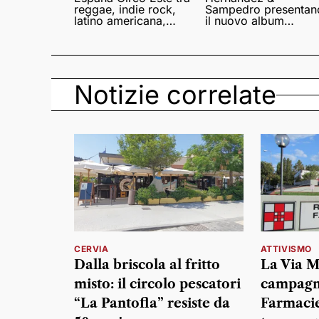
reggae, indie rock,
Sampedro presentan
latino americana,
il nuovo album
punk e world music
Lumina
Notizie correlate
CERVIA
ATTIVISMO
Dalla briscola al fritto
La Via M
misto: il circolo pescatori
campagn
“La Pantofla” resiste da
Farmacie