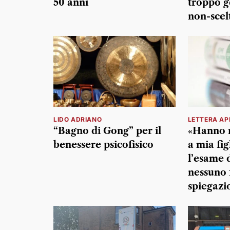
50 anni
troppo g
non-scel
LIDO ADRIANO
LETTERA AP
“Bagno di Gong” per il
«Hanno n
benessere psicofisico
a mia fig
l’esame 
nessuno 
spiegazi