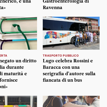
enerico, è una
Gastroenterologia di
ta»
Ravenna
ERTA
TRASPORTO PUBBLICO
egato un diritto
Lugo celebra Rossini e
lia durante
Baracca con una
di maturità e
serigrafia d’autore sulla
fornisce
fiancata di un bus
oni»