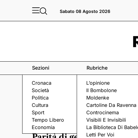
Sabato 08 Agosto 2026
Sezioni
Rubriche
Cronaca
L’opinione
Società
Il Bombolone
Politica
Moldenke
Cultura
Cartoline Da Ravenna
Sport
Controcinema
Tempo Libero
Visibili E Invisibili
DATI
Economia
La Biblioteca Di Babel
Letti Per Voi
Parità di genere: a Raven