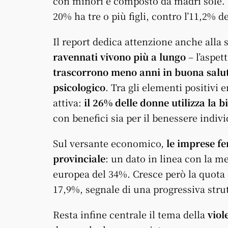
con minori è composto da madri sole. Tr
20% ha tre o più figli, contro l’11,2% de
Il report dedica attenzione anche alla s
ravennati vivono più a lungo
– l’aspet
trascorrono meno anni in buona salu
psicologico
. Tra gli elementi positivi 
attiva:
il 26% delle donne utilizza la 
con benefici sia per il benessere indivi
Sul versante economico,
le imprese fe
provinciale
: un dato in linea con la m
europea del 34%. Cresce però la quota d
17,9%, segnale di una progressiva stru
Resta infine centrale il tema della
viol