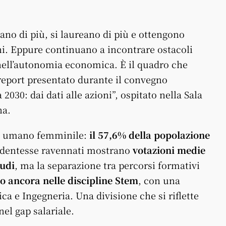
ano di più, si laureano di più e ottengono
ini. Eppure continuano a incontrare ostacoli
e nell’autonomia economica. È il quadro che
l report presentato durante il convegno
2030: dai dati alle azioni”, ospitato nella Sala
na.
ale umano femminile:
il 57,6% della popolazione
udentesse ravennati mostrano
votazioni medie
tudi
, ma la separazione tra percorsi formativi
 ancora nelle discipline Stem
, con una
ca e Ingegneria. Una divisione che si riflette
el gap salariale.