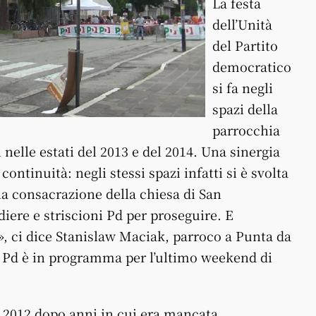
La festa
dell’Unità
del Partito
democratico
si fa negli
spazi della
parrocchia
nelle estati del 2013 e del 2014
. Una sinergia
ontinuità: negli stessi spazi infatti si è svolta
la consacrazione della chiesa di San
iere e striscioni Pd per proseguire. E
, ci dice Stanislaw Maciak, parroco a Punta da
 Pd è in programma per l’ultimo weekend di
l 2012 dopo anni in cui era mancata.