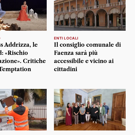
O
ENTI LOCALI
s Addrizza, le
Il consiglio comunale di
: «Rischio
Faenza sarà più
azione». Critiche
accessibile e vicino ai
Temptation
cittadini