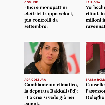
COMUNE
LA PIGNA
«Bici e monopattini
Verlicchi
elettrici troppo veloci,
rifiuti, i
più controlli da
milioni i
settembre»
ravennat
AGRICOLTURA
BASSA ROM
Cambiamento climatico,
Conselice
la deputata Bakkali (Pd):
l’assesso
«La crisi si vede già nei
Deleghe 
campi»