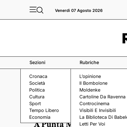
Venerdì 07 Agosto 2026
Sezioni
Rubriche
Cronaca
L’opinione
Società
Il Bombolone
Politica
Moldenke
Cultura
Cartoline Da Ravenna
Sport
Controcinema
Tempo Libero
Visibili E Invisibili
Economia
La Biblioteca Di Babel
A Punta Marina la festa 
Letti Per Voi