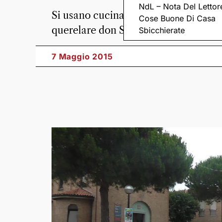
NdL – Nota Del Lettor
Si usano cucina della canonica e stru
Cose Buone Di Casa
querelare don Salvatori
Sbicchierate
7 Maggio 2015