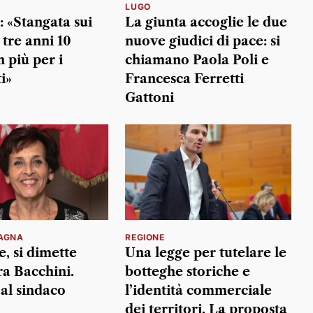
LUGO
: «Stangata sui
La giunta accoglie le due
n tre anni 10
nuove giudici di pace: si
n più per i
chiamano Paola Poli e
i»
Francesca Ferretti
Gattoni
AGNA
REGIONE
, si dimette
Una legge per tutelare le
ra Bacchini.
botteghe storiche e
al sindaco
l’identità commerciale
dei territori. La proposta