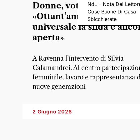
Donne, voto e parità:
NdL – Nota Del Lettor
Cose Buone Di Casa
«Ottant’anni dopo il suffr
Sbicchierate
universale la sfida è anco
aperta»
A Ravenna l’intervento di Silvia
Calamandrei. Al centro partecipazio
femminile, lavoro e rappresentanza d
nuove generazioni
2 Giugno 2026