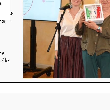
e
agio
ra
ne
elle