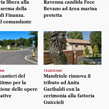
ia libera alla
Ravenna candida Foce
serma della
Bevano ad Area marina
di Finanza.
protetta
il comandante
INA
TRADIZIONI
 cantieri del
Mandriole rinnova il
itmo per la
tributo ad Anita
zione delle opere
Garibaldi con la
ative
cerimonia alla fattoria
Guiccioli