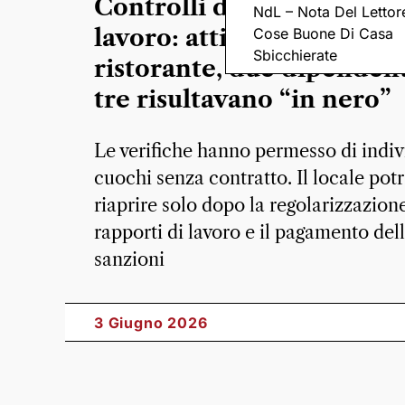
Controlli dell’ispettorato
NdL – Nota Del Lettor
lavoro: attività sospesa p
Cose Buone Di Casa
Sbicchierate
ristorante, due dipendent
tre risultavano “in nero”
Le verifiche hanno permesso di indi
cuochi senza contratto. Il locale pot
riaprire solo dopo la regolarizzazion
rapporti di lavoro e il pagamento del
sanzioni
3 Giugno 2026