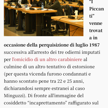
“I
Piccan
ti”
venne
trovat
a in
occasione della perquisizione di luglio 1987
successiva all’arresto dei tre odierni imputati
per
l’omicidio di un altro carabiniere
al
culmine di un altro tentativo di estorsione
(per questa vicenda furono condannati e
hanno scontato pene tra 22 e 25 anni,
dichiarandosi sempre estranei al caso
Minguzzi). Di fronte all’immagine del
cosiddetto “incaprettamento” raffigurato sul