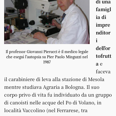
di una
famigl
ia di
impre
nditor
i
dell’or
Il professor Giovanni Pierucci è il medico legale
tofrutt
che eseguì l’autopsia su Pier Paolo Minguzzi nel
1987
a
e
faceva
il carabiniere di leva alla stazione di Mesola
mentre studiava Agraria a Bologna. Il suo
corpo privo di vita fu individuato da un gruppo
di canoisti nelle acque del Po di Volano, in
località Vaccolino (nel Ferrarese, tra