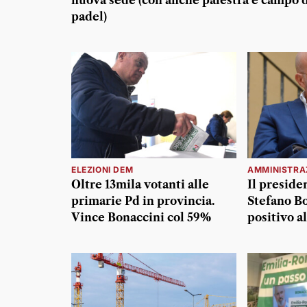
nuova sede (con anche palestra e campo 
padel)
ELEZIONI DEM
AMMINISTRA
Oltre 13mila votanti alle
Il preside
primarie Pd in provincia.
Stefano Bo
Vince Bonaccini col 59%
positivo a