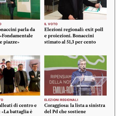
O
IL VOTO
naccini parla da
Elezioni regionali: exit poll
: «Fondamentale
e proiezioni. Bonaccini
le piazze»
stimato al 51,3 per cento
TO
ELEZIONI REGIONALI
 alleati di centro e
Coraggiosa: la lista a sinistra
: «La battaglia è
del Pd che sostiene