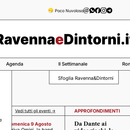
Poco Nuvoloso
Agenda
Il Settimanale
Ro
Sfoglia Ravenna&Dintorni
APPROFONDIMENTI
Vedi tutti gli eventi ->
e
Da Dante ai
Domenica 9 Agosto
Arriva Omini, la band