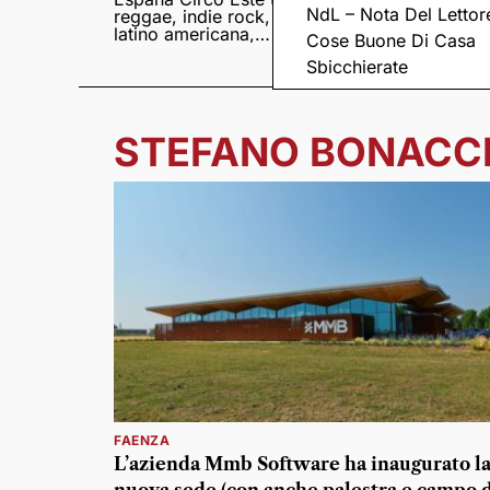
NdL – Nota Del Lettor
reggae, indie rock,
Sampedro presentan
latino americana,
il nuovo album
Cose Buone Di Casa
punk e world music
Lumina
Sbicchierate
STEFANO BONACCI
FAENZA
L’azienda Mmb Software ha inaugurato l