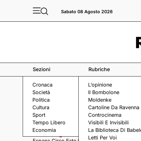
Sabato 08 Agosto 2026
Sezioni
Rubriche
Cronaca
L’opinione
Società
Il Bombolone
Politica
Moldenke
Cultura
Cartoline Da Ravenna
Sport
Controcinema
Eventi
a Ravenna e dintorni
Tempo Libero
Visibili E Invisibili
Economia
La Biblioteca Di Babel
Sabato 8 Agosto
Domenica 9 Agosto
Letti Per Voi
Espana Circo Este tra
Hernandez &