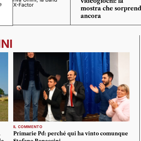
videogiochi: la
e
o
di X-Factor
mostra che sorpren
ancora
NI
IL COMMENTO
a
Primarie Pd: perché qui ha vinto comunque