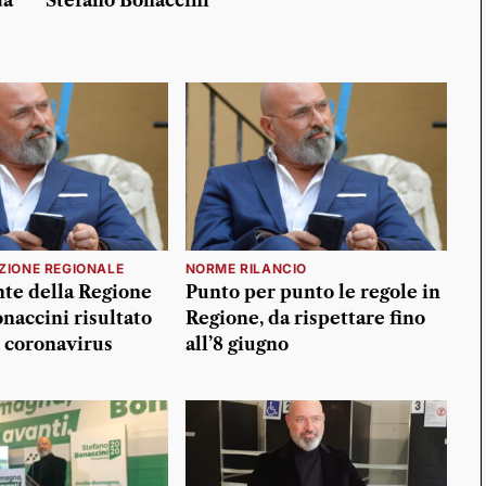
da
Stefano Bonaccini
ZIONE REGIONALE
NORME RILANCIO
nte della Regione
Punto per punto le regole in
naccini risultato
Regione, da rispettare fino
l coronavirus
all’8 giugno