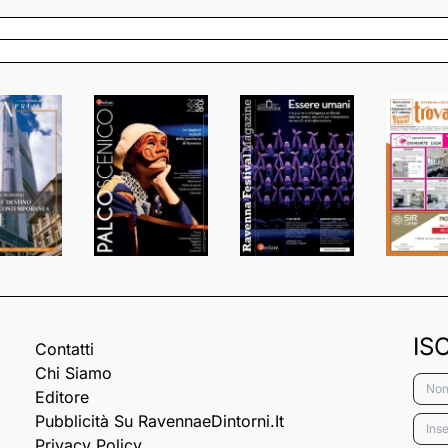
IS
Contatti
Chi Siamo
Nome
Editore
Pubblicità Su RavennaeDintorni.it
Email
Privacy Policy