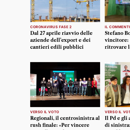
CORONAVIRUS FASE 2
IL COMMENT
Dal 27 aprile riavvio delle
Stefano Bo
aziende dell’export e dei
vincitore
cantieri edili pubblici
ritrovare 
VERSO IL VOTO
VERSO IL VO
Regionali, il centrosinistra al
Il Pd e gli
rush finale: «Per vincere
di sinistra