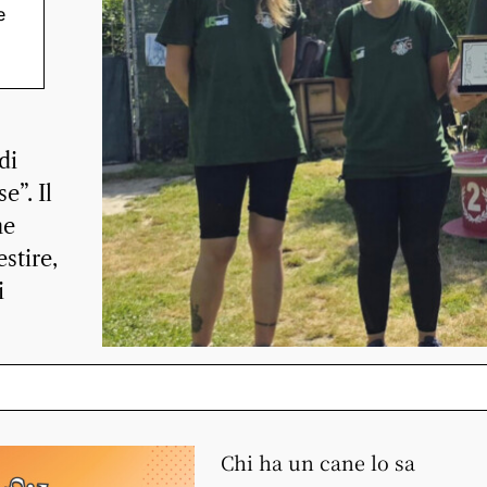
e
nel
di
e”. Il
ne
estire,
i
Chi ha un cane lo sa