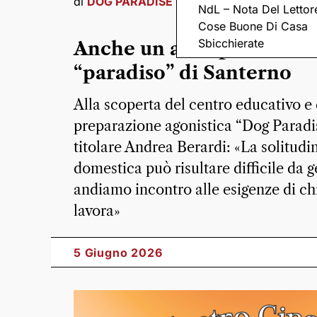
di
DOG PARADISE
NdL – Nota Del Lettor
Cose Buone Di Casa
Sbicchierate
Anche un asilo per i cani 
“paradiso” di Santerno
Alla scoperta del centro educativo e 
preparazione agonistica “Dog Paradis
titolare Andrea Berardi: «La solitudi
domestica può risultare difficile da g
andiamo incontro alle esigenze di ch
lavora»
5 Giugno 2026