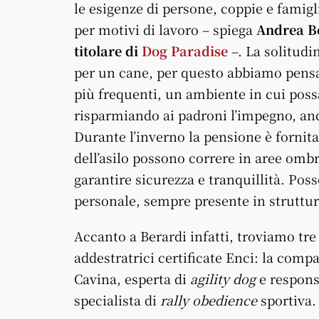
le esigenze di persone, coppie e famigl
per motivi di lavoro – spiega
Andrea Be
titolare di
Dog Paradise
–. La solitudi
per un cane, per questo abbiamo pensa
più frequenti, un ambiente in cui possa
risparmiando ai padroni l’impegno, anc
Durante l’inverno la pensione è fornita 
dell’asilo possono correre in aree ombre
garantire sicurezza e tranquillità. Poss
personale, sempre presente in struttur
Accanto a Berardi infatti, troviamo tre
addestratrici certificate Enci: la com
Cavina, esperta di
agility dog
e responsa
specialista di
rally obedience
sportiva.