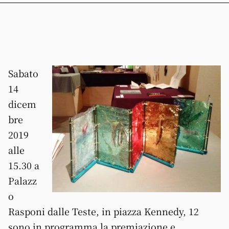
Sabato
14
dicem
bre
2019
alle
15.30 a
Palazz
o
Rasponi dalle Teste, in piazza Kennedy, 12
sono in programma la premiazione e