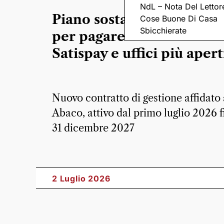
NdL – Nota Del Lettor
Piano sosta: nuovi parco
Cose Buone Di Casa
Sbicchierate
per pagare anche con
Satispay e uffici più apert
Nuovo contratto di gestione affidato
Abaco, attivo dal primo luglio 2026 f
31 dicembre 2027
2 Luglio 2026