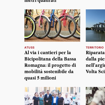
metri quadrati
ATUSS
TERRITORIO
Al via i cantieri per la
Riparata
Bicipolitana della Bassa
dalla pi
Romagna: il progetto di
nell’arg
mobilità sostenibile da
Volta Sc
quasi 5 milioni