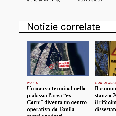
punk e world music
Lumina
Notizie correlate
PORTO
LIDO DI CLA
Un nuovo terminal nella
Il comun
pialassa: l’area “ex
stanzia 
Carni” diventa un centro
il rifaci
operativo da 12mila
dissestat