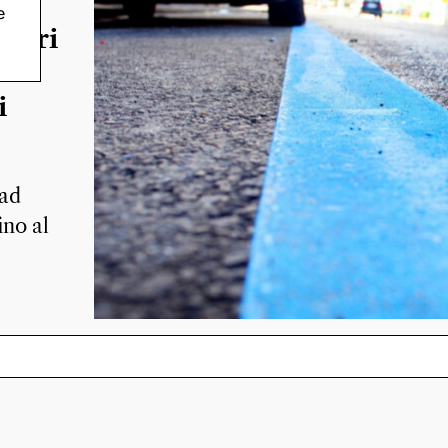
e
metri
i
 ad
ino al