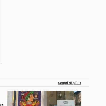
Scopri di più ->
de