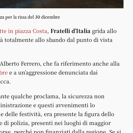
za per la rissa del 30 dicembre
tte in piazza Costa
,
Fratelli d’Italia
grida allo
 totalmente allo sbando dal punto di vista
 Alberto Ferrero, che fa riferimento anche alla
bre
e a un’aggressione denunciata dai
acca.
ante qualche proclama, la sicurezza non
ministrazione e questi avvenimenti lo
delle festività, era presente la figura dello
rze di polizia, presenti nei luoghi di maggior
orse, perché non finanziati dalla regione. Se si