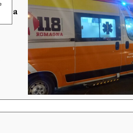
e
tro a
l