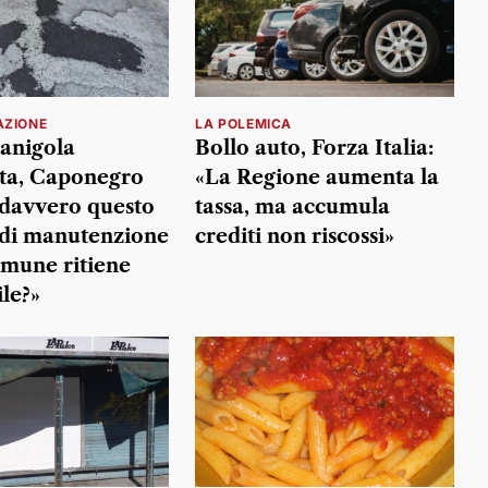
AZIONE
LA POLEMICA
anigola
Bollo auto, Forza Italia:
ta, Caponegro
«La Regione aumenta la
È davvero questo
tassa, ma accumula
o di manutenzione
crediti non riscossi»
omune ritiene
ile?»