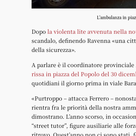
L’ambulanza in piaz
Dopo
la violenta lite avvenuta nella no
scandalo, definendo Ravenna «una città
della sicurezza».
A parlare è il coordinatore provinciale
rissa in piazza del Popolo del 30 dicem
quotidiani il giorno prima in viale Bar
«Purtroppo – attacca Ferrero – nonost
rientra fra le priorità della nostra am
dimostrano. L’anno scorso, in occasione 
“street tutor”, figure ausiliarie alle fo
ritrovo. Quest’anno non ci sono stati, f