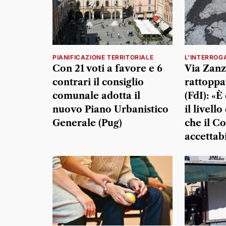
PIANIFICAZIONE TERRITORIALE
L'INTERROG
Con 21 voti a favore e 6
Via Zanz
contrari il consiglio
rattoppa
comunale adotta il
(FdI): «
nuovo Piano Urbanistico
il livell
Generale (Pug)
che il C
accettab