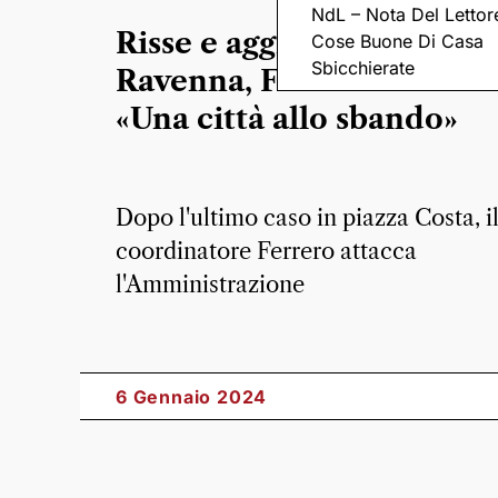
NdL – Nota Del Lettor
Risse e aggressioni in cen
Cose Buone Di Casa
Sbicchierate
Ravenna, Fratelli d’Italia:
«Una città allo sbando»
Dopo l'ultimo caso in piazza Costa, i
coordinatore Ferrero attacca
l'Amministrazione
6 Gennaio 2024