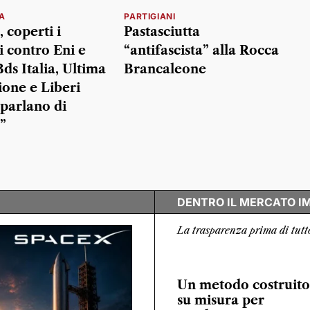
A
PARTIGIANI
 coperti i
Pastasciutta
i contro Eni e
“antifascista” alla Rocca
Bds Italia, Ultima
Brancaleone
one e Liberi
 parlano di
”
DENTRO IL MERCATO I
La trasparenza prima di tutt
Un metodo costruito
su misura per