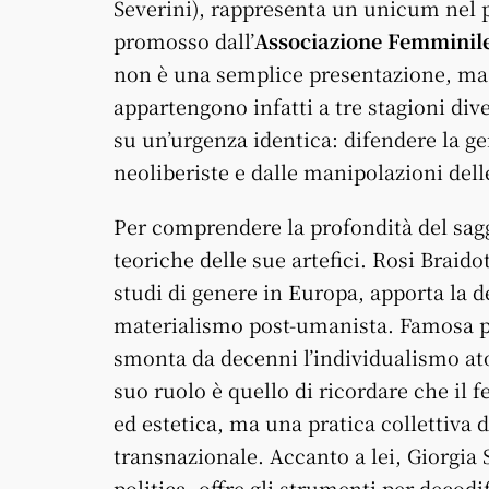
Severini), rappresenta un unicum nel p
promosso dall’
Associazione Femminile
non è una semplice presentazione, ma u
appartengono infatti a tre stagioni di
su un’urgenza identica: difendere la g
neoliberiste e dalle manipolazioni dell
Per comprendere la profondità del saggi
teoriche delle sue artefici. Rosi Braidot
studi di genere in Europa, apporta la d
materialismo post-umanista. Famosa pe
smonta da decenni l’individualismo atom
suo ruolo è quello di ricordare che i
ed estetica, ma una pratica collettiva 
transnazionale. Accanto a lei, Giorgia S
politica, offre gli strumenti per decodif