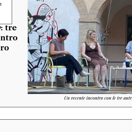
e
o
: tre
ontro
ero
Un recente incontro con le tre aut