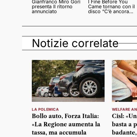
Gianfranco Miro Gori
I Fine Before You
presenta Il ritorno
Came tornano con il
annunciato
disco “C’è ancora
amore”
Notizie correlate
LA POLEMICA
WELFARE AN
Bollo auto, Forza Italia:
Cisl: «U
«La Regione aumenta la
basta a 
tassa, ma accumula
badante,