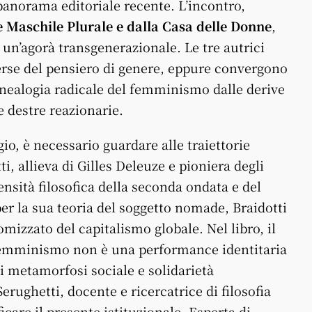
anorama editoriale recente. L’incontro,
 Maschile Plurale e dalla Casa delle Donne
,
n’agorà transgenerazionale. Le tre autrici
verse del pensiero di genere, eppure convergono
enealogia radicale del femminismo dalle derive
e destre reazionarie.
o, è necessario guardare alle traiettorie
ti, allieva di Gilles Deleuze e pioniera degli
ensità filosofica della seconda ondata e del
r la sua teoria del soggetto nomade, Braidotti
izzato del capitalismo globale. Nel libro, il
l femminismo non è una performance identitaria
di metamorfosi sociale e solidarietà
erughetti, docente e ricercatrice di filosofia
icare il presente istituzionale. Esperta di