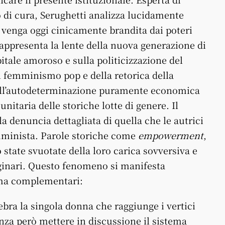
 di cura, Serughetti analizza lucidamente
e venga oggi cinicamente brandita dai poteri
rappresenta la lente della nuova generazione di
pitale amoroso e sulla politicizzazione del
el femminismo pop e della retorica della
sull’autodeterminazione puramente economica
nitaria delle storiche lotte di genere. Il
la denuncia dettagliata di quella che le autrici
emminista. Parole storiche come
empowerment
,
state svuotate della loro carica sovversiva e
originari. Questo fenomeno si manifesta
 ma complementari:
bra la singola donna che raggiunge i vertici
enza però mettere in discussione il sistema