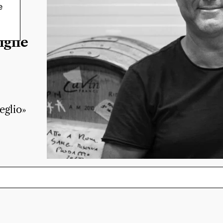
e
 il
iglie
eglio»