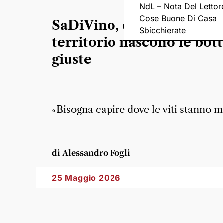
NdL – Nota Del Lettor
Cose Buone Di Casa
SaDiVino, dal rispetto per
Sbicchierate
territorio nascono le bott
giuste
«Bisogna capire dove le viti stanno m
di Alessandro Fogli
25 Maggio 2026