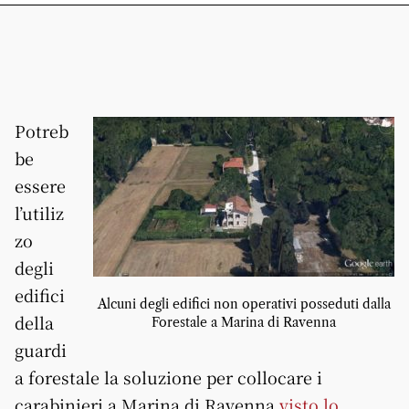
Potreb
be
essere
l’utiliz
zo
degli
edifici
Alcuni degli edifici non operativi posseduti dalla
della
Forestale a Marina di Ravenna
guardi
a forestale la soluzione per collocare i
carabinieri a Marina di Ravenna
visto lo