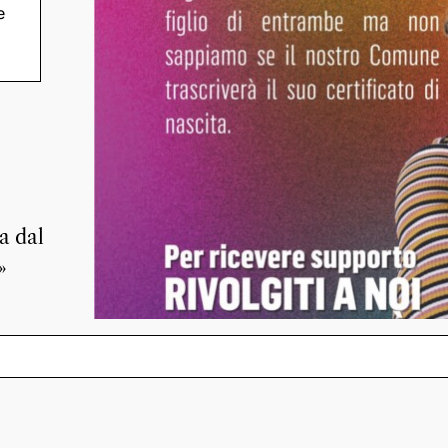
e
a dal
»