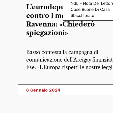
NdL – Nota Del Lettor
L’eurodeputata leghista
Cose Buone Di Casa
contro i manifesti Lgbt di
Sbicchierate
Ravenna: «Chiederò
spiegazioni»
Basso contesta la campagna di
comunicazione dell'Arcigay finanziat
Fse: «L'Europa rispetti le nostre leggi
6 Gennaio 2024