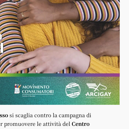
sso
si scaglia contro la campagna di
r promuovere le attività del
Centro