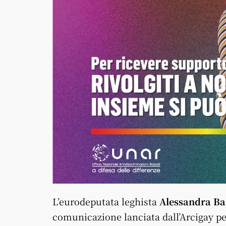
L’eurodeputata leghista
Alessandra Ba
comunicazione lanciata dall’Arcigay pe