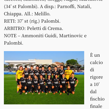
(34’ st Palombi). A disp.: Parnoffi, Natali,
Chiappa. All.: Melillo.
RETI: 37’ st (rig.) Palombi.
ARBITRO: Peletti di Crema.
NOTE – Ammoniti Guidi, Martinovic e
Palombi.
È un
calcio
di
rigore
a 10’
dal
fischio
finale