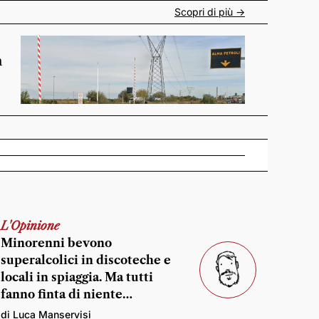
Scopri di più ->
n
L'Opinione
Minorenni bevono
superalcolici in discoteche e
locali in spiaggia. Ma tutti
fanno finta di niente…
di Luca Manservisi