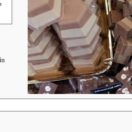
e
del
in