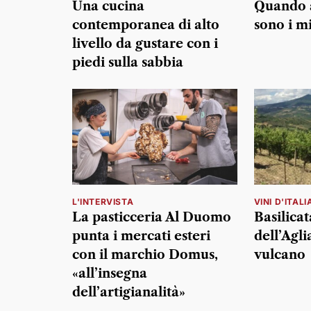
Una cucina
Quando a
contemporanea di alto
sono i m
livello da gustare con i
piedi sulla sabbia
L'INTERVISTA
VINI D'ITALI
La pasticceria Al Duomo
Basilicat
punta i mercati esteri
dell’Agli
con il marchio Domus,
vulcano
«all’insegna
dell’artigianalità»