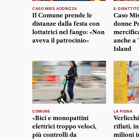
CASO MISS ADDRIZZA
IL DIBATTIT
Il Comune prende le
Caso Mis
distanze dalla festa con
donne Pd
lottatrici nel fango: «Non
mercific
aveva il patrocinio»
anche a 
Island
COMUNE
LA PIGNA
«Bici e monopattini
Verlicchi
elettrici troppo veloci,
rifiuti, i
più controlli da
milioni i