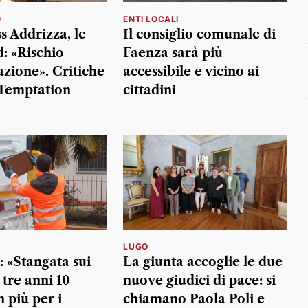
O
ENTI LOCALI
s Addrizza, le
Il consiglio comunale di
: «Rischio
Faenza sarà più
azione». Critiche
accessibile e vicino ai
Temptation
cittadini
LUGO
: «Stangata sui
La giunta accoglie le due
n tre anni 10
nuove giudici di pace: si
n più per i
chiamano Paola Poli e