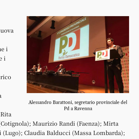
nuova
e i
e i
nrico
a
Alessandro Barattoni, segretario provinciale del
Pd a Ravenna
 Rita
(Cotignola); Maurizio Randi (Faenza); Mirta
i (Lugo); Claudia Balducci (Massa Lombarda);