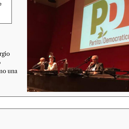
e
rgio
o
amo una