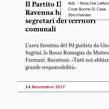
Il Partito Democratico di
NdL – Nota Del Lettor
Cose Buone Di Casa
Ravenna ha eletto tutti i
Sbicchierate
segretari dei territori
comunali
L'area faentina del Pd guidata da Gio
Sagrini, la Bassa Romagna da Matte
Fantuzzi. Barattoni: «Tutti noi abbi
grande responsabilità»
24 Novembre 2017