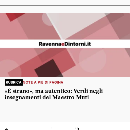
RUBRICA
NOTE A PIÈ DI PAGINA
«È strano», ma autentico: Verdi negli
insegnamenti del Maestro Muti
1
…
13
<-