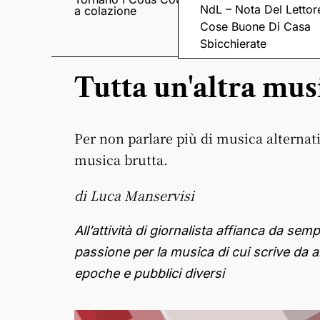
NdL – Nota Del Lettor
a colazione
Pieve romanica di
San Pietro in Sylvis
Cose Buone Di Casa
Sbicchierate
Tutta un'altra mus
Per non parlare più di musica alternat
musica brutta.
di Luca Manservisi
All’attività di giornalista affianca da semp
passione per la musica di cui scrive da a
epoche e pubblici diversi