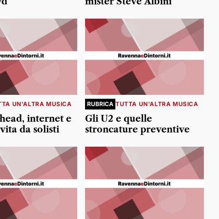
yd
mister Steve Albini
TTA UN'ALTRA MUSICA
RUBRICA
TUTTA UN'ALTRA MUSICA
head, internet e
Gli U2 e quelle
vita da solisti
stroncature preventive