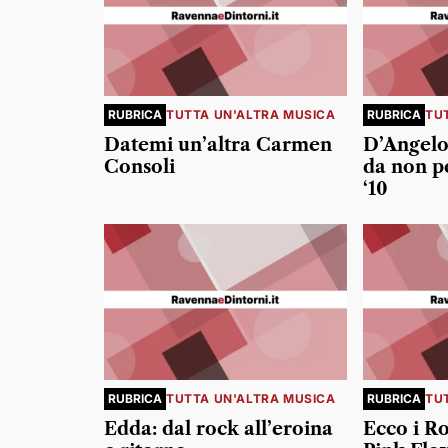
RUBRICA
TUTTA UN'ALTRA MUSICA
RUBRICA
TU
Datemi un’altra Carmen
D’Angelo 
Consoli
da non p
‘10
RUBRICA
TUTTA UN'ALTRA MUSICA
RUBRICA
TU
Edda: dal rock all’eroina
Ecco i Ro