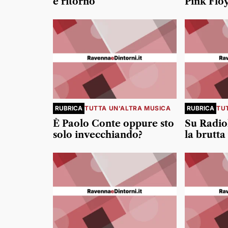
e ritorno
Pink Flo
RUBRICA
TUTTA UN'ALTRA MUSICA
RUBRICA
TU
È Paolo Conte oppure sto
Su Radio
solo invecchiando?
la brutta 