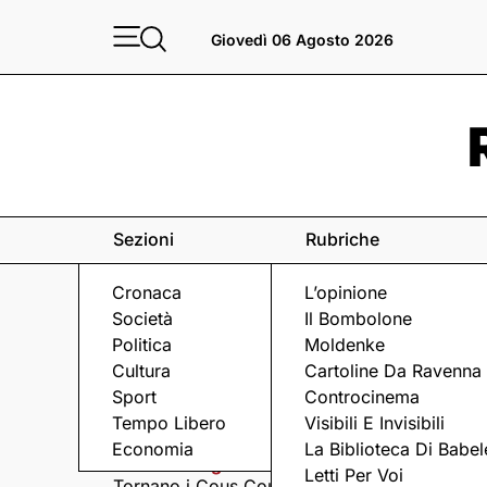
Giovedì 06 Agosto 2026
Sezioni
Rubriche
Cronaca
L’opinione
Società
Il Bombolone
Politica
Moldenke
Cultura
Cartoline Da Ravenna
Sport
Controcinema
Eventi
a Ravenna e dintorni
Tempo Libero
Visibili E Invisibili
Economia
La Biblioteca Di Babel
Giovedì 6 Agosto
Giovedì 6 Agosto
Letti Per Voi
Tornano i Cous Cous
Visita serale nella