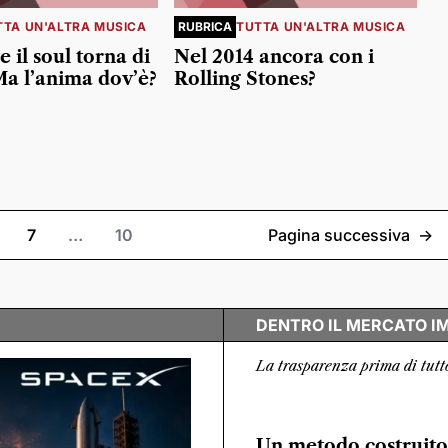
TTA UN'ALTRA MUSICA
RUBRICA
TUTTA UN'ALTRA MUSICA
e il soul torna di
Nel 2014 ancora con i
 l’anima dov’è?
Rolling Stones?
7
…
10
Pagina successiva
->
DENTRO IL MERCATO I
La trasparenza prima di tutt
Un metodo costruito