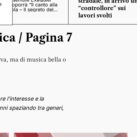
stradale, in arrivo u
e
proporrà “Il canto alla
“controllore” sui
viola – Il segreto del
Quattrocento”
lavori svolti
ica / Pagina 7
iva, ma di musica bella o
re l’interesse e la
nni spaziando tra generi,