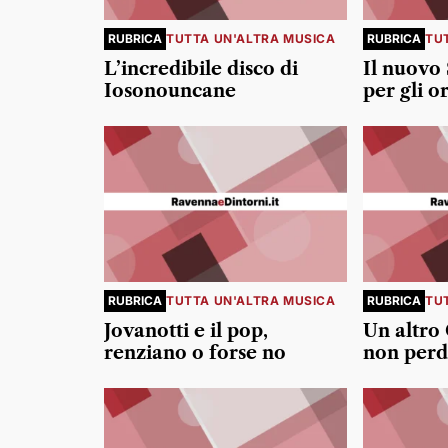
RUBRICA
TUTTA UN'ALTRA MUSICA
RUBRICA
TU
L’incredibile disco di
Il nuovo
Iosonouncane
per gli or
RUBRICA
TUTTA UN'ALTRA MUSICA
RUBRICA
TU
Jovanotti e il pop,
Un altro
renziano o forse no
non perd