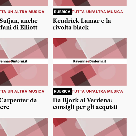
TTA UN'ALTRA MUSICA
RUBRICA
TUTTA UN'ALTRA MUSICA
 Sufjan, anche
Kendrick Lamar e la
fani di Elliott
rivolta black
TTA UN'ALTRA MUSICA
RUBRICA
TUTTA UN'ALTRA MUSICA
 Carpenter da
Da Bjork ai Verdena:
ere
consigli per gli acquisti