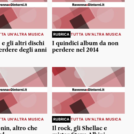
TTA UN'ALTRA MUSICA
RUBRICA
TUTTA UN'ALTRA MUSICA
e gli altri dischi
I quindici album da non
erdere degli anni
perdere nel 2014
TTA UN'ALTRA MUSICA
RUBRICA
TUTTA UN'ALTRA MUSICA
nin, altro che
Il rock, gli Shellac e