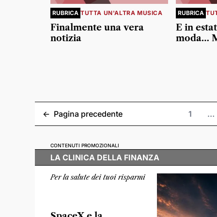
RUBRICA
TUTTA UN'ALTRA MUSICA
RUBRICA
TU
Finalmente una vera
E in estat
notizia
moda… Ma
<-
Pagina precedente
1
…
CONTENUTI PROMOZIONALI
LA CLINICA DELLA FINANZA
Per la salute dei tuoi risparmi
SpaceX e la